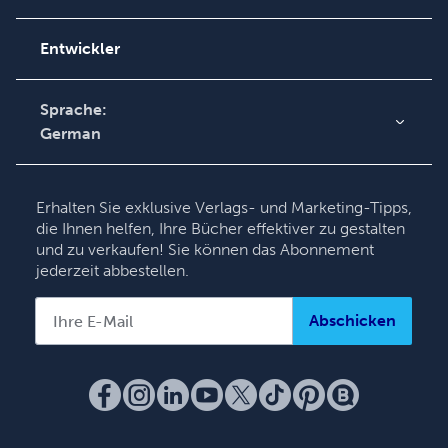
Auftragssuche
Podcast
Wissensbasis
Entwickler
Kontaktieren Sie unseren
Kundendienst
Sprache:
German
English
Deutsch
Erhalten Sie exklusive Verlags- und Marketing-Tipps,
Français
die Ihnen helfen, Ihre Bücher effektiver zu gestalten
und zu verkaufen! Sie können das Abonnement
Italiano
jederzeit abbestellen.
Español
Abschicken