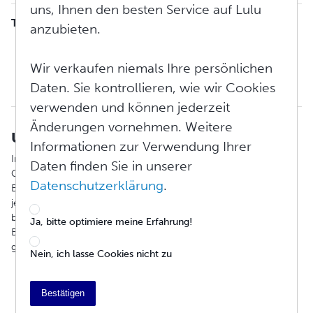
uns, Ihnen den besten Service auf Lulu
TABLE OF CONTENTS
anzubieten.
US-Verkaufssteuer
Kanadische Verkaufssteuern
Wir verkaufen niemals Ihre persönlichen
Australische GST
Daten. Sie kontrollieren, wie wir Cookies
Europäische Mehrwertsteuer
verwenden und können jederzeit
Änderungen vornehmen. Weitere
US-Verkaufssteuer
Informationen zur Verwendung Ihrer
In den Vereinigten Staaten wird die Verkaufssteuer auf der
Daten finden Sie in unserer
Grundlage der aktuell gültigen Steuersätze des
Datenschutzerklärung
.
Bestimmungsortes der Bestellung, des Gesamtverkaufspreises
jedes einzelnen Artikels und der Versandkosten einer Bestellung
berechnet. Seit dem 31.07.24 erhebt Lulu die Umsatzsteuer für
Ja, bitte optimiere meine Erfahrung!
Bestellungen, die in ALLE US-Bundesstaaten und die DC-Region
geliefert werden, ausgenommen* die folgenden:
Nein, ich lasse Cookies nicht zu
Delaware DE
Mississippi MS
Bestätigen
Montana MT
New Hampshire NH