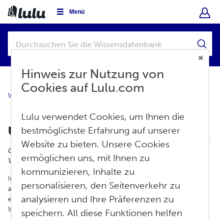
Menü
Hinweis zur Nutzung von
Cookies auf Lulu.com
Wissensdatenbank
Mein Konto
Umsatzsteuer/VAT
Lulu verwendet Cookies, um Ihnen die
Umsatzsteuer & Mehrwertsteuer
bestmöglichste Erfahrung auf unserer
Website zu bieten. Unsere Cookies
Drucken
Geändert am: Mi, Jan 22, 2025 um 10:16
ermöglichen uns, mit Ihnen zu
VORMITTAGS
kommunizieren, Inhalte zu
Internet-Einzelhändler unterliegen den gleichen Anforderungen
personalisieren, den Seitenverkehr zu
an die Steuererhebung wie jeder andere Einzelhändler. Lulu
analysieren und Ihre Präferenzen zu
erhebt Verkaufssteuern und Mehrwertsteuer (VAT) auf folgende
Weise.
speichern. All diese Funktionen helfen