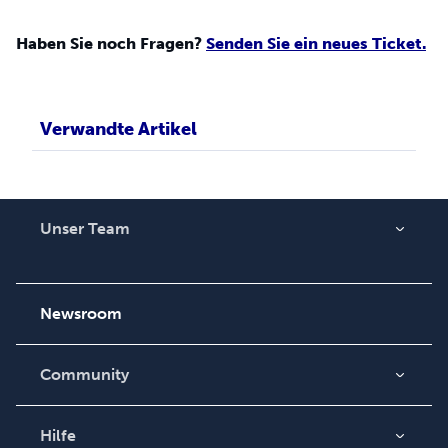
Haben Sie noch Fragen?
Senden Sie ein neues Ticket.
Verwandte Artikel
Unser Team
Über uns
Karriere
Newsroom
Community
Blogs
Videos
Hilfe