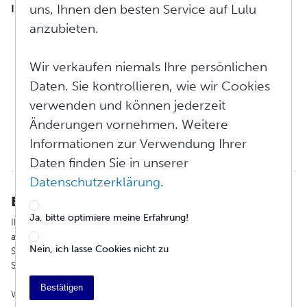
uns, Ihnen den besten Service auf Lulu
INHALTSVERZEICHNIS
anzubieten.
Bewerben Sie Ihre Arbeit
Erstellen Ihrer Autoren-Spotlight-Seite
Details zur Spotlight-Seite hinzufügen
Wir verkaufen niemals Ihre persönlichen
Fügen Sie Links zu Ihrer Website und sozialen Medien
Daten. Sie kontrollieren, wie wir Cookies
hinzu
verwenden und können jederzeit
Wählen Sie eine Standardansicht für Ihre Projekte
Änderungen vornehmen. Weitere
Autoren-Spotlights in Aktion
Warum erscheint mein Buch nicht auf meiner Autoren-
Informationen zur Verwendung Ihrer
Spotlight-Seite?
Daten finden Sie in unserer
Datenschutzerklärung
.
Bewerben Sie Ihre Arbeit
Ja, bitte optimiere meine Erfahrung!
Ihr
Autoren-Spotlight
ist unter
Promote Your Projects
aufgeführt. Wenn Sie bereits ein Spotlight erstellt haben, sollten
Nein, ich lasse Cookies nicht zu
Sie Informationen über die
Freigabe
oder
Überarbeitung
Ihrer
Seite sehen.
Bestätigen
Wenn Sie jedoch noch kein Spotlight erstellt haben, wird dies