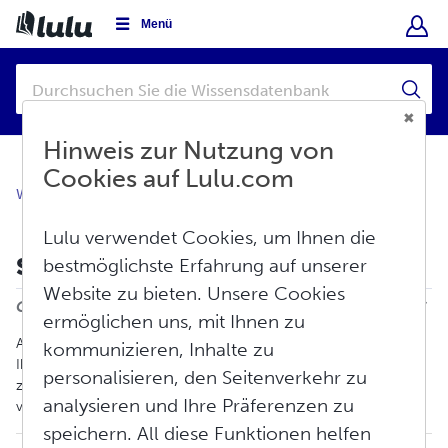
Menü
Hinweis zur Nutzung von
Cookies auf Lulu.com
Wissensdatenbank
Mein Konto
Fördern Sie
Lulu verwendet Cookies, um Ihnen die
Spotlight-Seite des Autors
bestmöglichste Erfahrung auf unserer
Drucken
Website zu bieten. Unsere Cookies
Geändert am: Mi, Mär 11, 2026 um 1:11 NACHMITTAGS
ermöglichen uns, mit Ihnen zu
Author Spotlight ist eine Seite, auf der Sie mehr über sich und
kommunizieren, Inhalte zu
Ihre Bücher erzählen können. Es ist die perfekte Art, Ihre Bücher
personalisieren, den Seitenverkehr zu
zu organisieren und ermöglicht Ihren Lesern, alles, was Sie
analysieren und Ihre Präferenzen zu
veröffentlicht haben, an einem Ort zu finden.
speichern. All diese Funktionen helfen