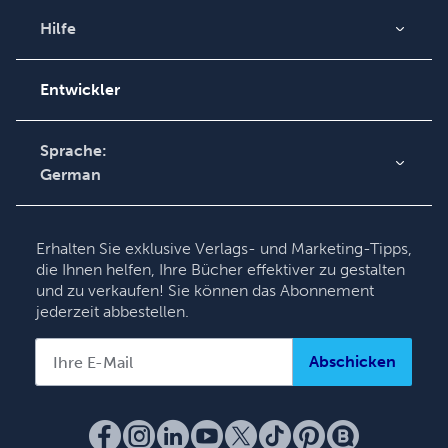
Videos
Hilfe
Auftragssuche
Podcast
Wissensbasis
Entwickler
Kontaktieren Sie unseren
Kundendienst
Sprache:
German
English
Deutsch
Erhalten Sie exklusive Verlags- und Marketing-Tipps,
Français
die Ihnen helfen, Ihre Bücher effektiver zu gestalten
und zu verkaufen! Sie können das Abonnement
Italiano
jederzeit abbestellen.
Español
Abschicken