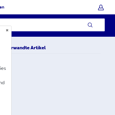
hen
Verwandte Artikel
ies
e
und