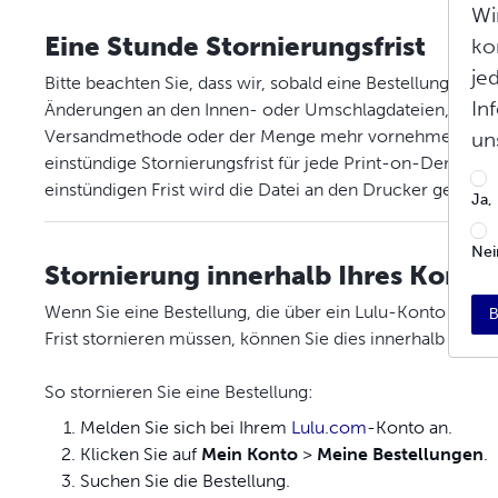
Wi
Eine Stunde Stornierungsfrist
ko
je
Bitte beachten Sie, dass wir, sobald eine Bestellung an 
In
Änderungen an den Innen- oder Umschlagdateien, Buchspe
Versandmethode oder der Menge mehr vornehmen oder s
un
einstündige Stornierungsfrist für jede Print-on-Demand
einstündigen Frist wird die Datei an den Drucker gesende
Ja,
Nei
Stornierung innerhalb Ihres Konto
Wenn Sie eine Bestellung, die über ein Lulu-Konto aufg
B
Frist stornieren müssen, können Sie dies innerhalb Ihres 
So stornieren Sie eine Bestellung:
Melden Sie sich bei Ihrem
Lulu.com
-Konto an.
Klicken Sie auf
Mein Konto
>
Meine Bestellungen
.
Suchen Sie die Bestellung.