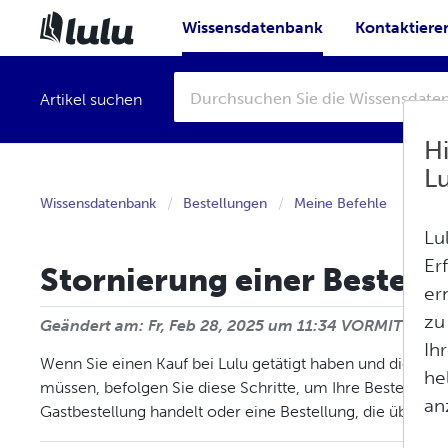
Wissensdatenbank
Kontaktiere
Artikel suchen
H
L
Wissensdatenbank
Bestellungen
Meine Befehle
Lu
Er
Stornierung einer Bestell
er
zu
Geändert am: Fr, Feb 28, 2025 um 11:34 VORMITTAGS
Ih
Wenn Sie einen Kauf bei Lulu getätigt haben und diesen i
he
müssen, befolgen Sie diese Schritte, um Ihre Bestellung 
an
Gastbestellung handelt oder eine Bestellung, die über I