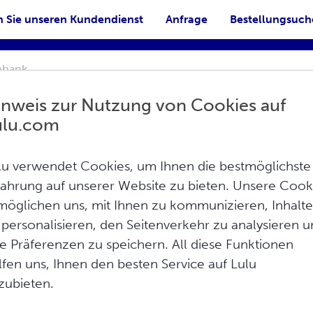
n Sie unseren Kundendienst
Anfrage
Bestellungsuc
inweis zur Nutzung von Cookies auf
ulu.com
lu verwendet Cookies, um Ihnen die bestmöglichste
fahrung auf unserer Website zu bieten. Unsere Cook
ung
möglichen uns, mit Ihnen zu kommunizieren, Inhalt
Drucken
 personalisieren, den Seitenverkehr zu analysieren 
re Präferenzen zu speichern. All diese Funktionen
nnerhalb der ersten Stunde stornieren
lfen uns, Ihnen den besten Service auf Lulu
zu stornieren, egal ob es sich um eine
zubieten.
hr Konto aufgegeben wurde!