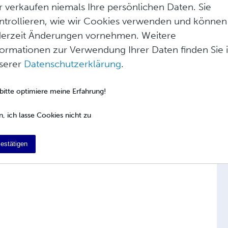
r verkaufen niemals Ihre persönlichen Daten. Sie
ntrollieren, wie wir Cookies verwenden und können
derzeit Änderungen vornehmen. Weitere
den Drucker gesendet wurde, keine
formationen zur Verwendung Ihrer Daten finden Sie 
zifikationen, der Lieferadresse, der
ie stornieren können. Wir haben eine
serer
Datenschutzerklärung
.
-Bestellung, aber am Ende dieser
t und kann nicht storniert werden.
 bitte optimiere meine Erfahrung!
n, ich lasse Cookies nicht zu
s
egeben wurde, innerhalb der einstündigen
estätigen
Kontos tun.