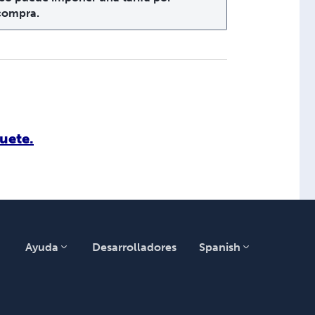
 compra.
uete.
Ayuda
Desarrolladores
Spanish