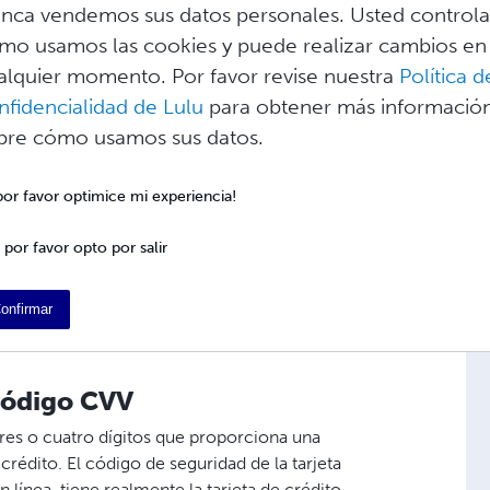
nca vendemos sus datos personales. Usted control
mo usamos las cookies y puede realizar cambios en
crédito en Lulu?
alquier momento. Por favor revise nuestra
Política d
nfidencialidad de Lulu
para obtener más informació
le Pay?
bre cómo usamos sus datos.
 por favor optimice mi experiencia!
de mi tarjeta de crédito en
 por favor opto por salir
se en su navegador cuando hace una compra
onfirmar
/código CVV
res o cuatro dígitos que proporciona una
rédito. El código de seguridad de la tarjeta
n línea, tiene realmente la tarjeta de crédito