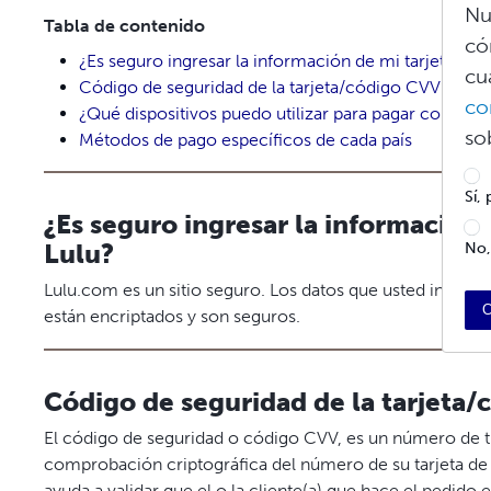
Nu
Tabla de contenido
có
¿Es seguro ingresar la información de mi tarjeta de 
cu
Código de seguridad de la tarjeta/código CVV
co
¿Qué dispositivos puedo utilizar para pagar con App
so
Métodos de pago específicos de cada país
Sí,
¿Es seguro ingresar la información 
Lulu?
No,
Lulu.com es un sitio seguro. Los datos que usted ingre
C
están encriptados y son seguros.
Código de seguridad de la tarjeta
El código de seguridad o código CVV, es un número de t
comprobación criptográfica del número de su tarjeta de c
ayuda a validar que el o la cliente(a) que hace el pedido e