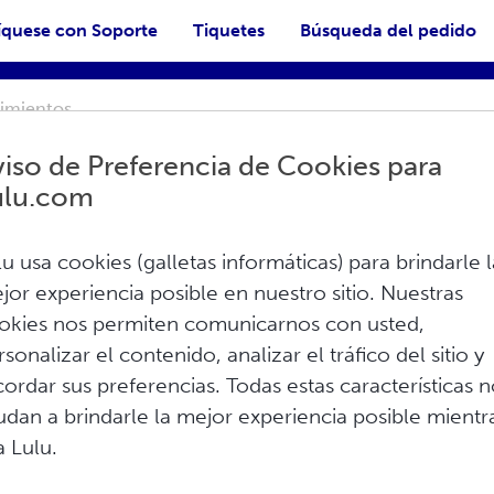
quese con Soporte
Tiquetes
Búsqueda del pedido
iso de Preferencia de Cookies para
ulu.com
lu usa cookies (galletas informáticas) para brindarle l
jor experiencia posible en nuestro sitio. Nuestras
ta Lulu?
okies nos permiten comunicarnos con usted,
Imprimir
rsonalizar el contenido, analizar el tráfico del sitio y
cordar sus preferencias. Todas estas características 
 así como PayPal, Google Pay, Shopify Pay,
udan a brindarle la mejor experiencia posible mientr
asados en la dirección de envío. Lulu no
a Lulu.
tivo o transferencias bancarias.