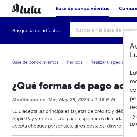
Base de conocimientos
Comuní
Búsqueda de artículos
Av
L
Base de conocimientos
Pedidos
Realizar un pedido
Lu
me
¿Qué formas de pago acep
co
pe
Modificado en: Mie, May 29, 2024 a 1:38 P. M.
re
Lulu acepta las principales tarjetas de crédito y débito,
ay
Apple Pay y métodos de pago específicos de cada país, b
us
acepta cheques personales, giros postales, dinero en efec