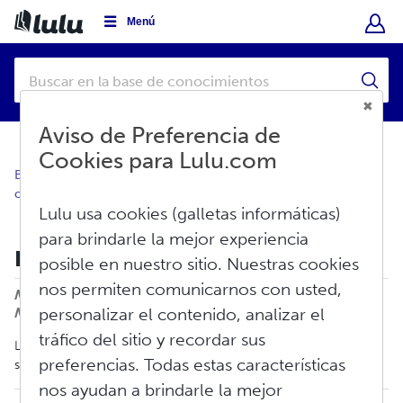
Menú
Aviso de Preferencia de
Cookies para Lulu.com
Base de conocimientos
Crear
Visión general de la
creación
Lulu usa cookies (galletas informáticas)
para brindarle la mejor experiencia
Papel de la portada y el interior
posible en nuestro sitio. Nuestras cookies
nos permiten comunicarnos con usted,
Imprimir
Modificado en: Lun, Abr 27, 2026 a 12:11 P.
M.
personalizar el contenido, analizar el
tráfico del sitio y recordar sus
Lulu utiliza papel tamponado con
certificación FSC
, sin plomo,
preferencias. Todas estas características
sin ácidos y fabricado con pulpa de madera.
nos ayudan a brindarle la mejor