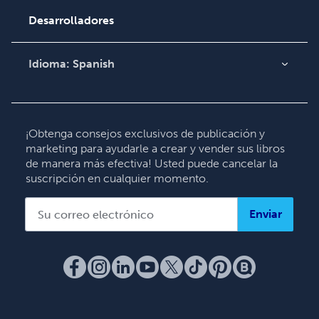
Base de conocimientos
Desarrolladores
Comuníquese con
Soporte
Idioma:
Spanish
English
Deutsch
Français
¡Obtenga consejos exclusivos de publicación y
marketing para ayudarle a crear y vender sus libros
Italiano
de manera más efectiva! Usted puede cancelar la
Español
suscripción en cualquier momento.
Enviar