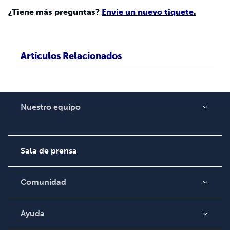
¿Tiene más preguntas?
Envíe un nuevo tiquete.
Artículos Relacionados
Nuestro equipo
Acerca de nosotros
Empleo
Sala de prensa
Comunidad
Blog
Video
Ayuda
Búsqueda de pedidos
Podcast