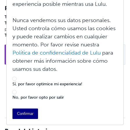
experiencia posible mientras usa Lulu.
Papel de la portada
Tapa blanda engrapada
: 100# portada laminada
Nunca vendemos sus datos personales.
Tapa blanda con encuadernación rústica y en espiral
: 100#
Usted controla cómo usamos las cookies
portada laminada
Tapa dura
: 80# página de guarda
y puede realizar cambios en cualquier
momento. Por favor revise nuestra
Nota: No todas las impresoras añaden una hoja 
Política de confidencialidad de Lulu
para
adicional, pero todas utilizan páginas de guarda.
obtener más información sobre cómo
usamos sus datos.
Sobrecubierta
- 80# portada brillante blanca laminada
Cubierta
:
Sí, por favor optimice mi experiencia!
Portada
- Lino con grabado de lámina en el lomo (42
caracteres máximo, incluyendo espacios)
No, por favor opto por salir
Cubierta
- 80# portada brillante laminada blanca
Confirmar