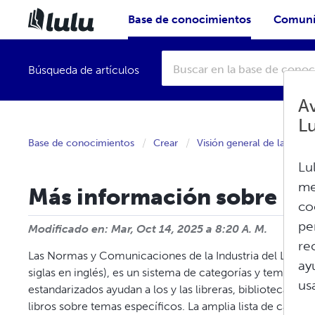
Base de conocimientos
Comuní
Búsqueda de artículos
Av
L
Base de conocimientos
Crear
Visión general de la creac
Lu
me
Más información sobre BI
co
pe
Modificado en: Mar, Oct 14, 2025 a 8:20 A. M.
re
Las Normas y Comunicaciones de la Industria del Libr
ay
siglas en inglés), es un sistema de categorías y temas est
us
estandarizados ayudan a los y las libreras, bibliotecas, 
libros sobre temas específicos. La amplia lista de categ