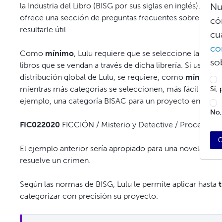
la Industria del Libro (BISG por sus siglas en inglés). Pue
Nu
ofrece una sección de preguntas frecuentes sobre la s
có
resultarle útil.
cu
co
Como
mínimo
, Lulu requiere que se seleccione la
categ
so
libros que se vendan a través de dicha librería. Si usted ti
distribución global de Lulu, se requiere, como
mínimo
, 
mientras más categorías se seleccionen, más fácil será pa
Sí,
ejemplo, una categoría BISAC para un proyecto en distrib
No,
FIC022020
FICCIÓN / Misterio y Detective / Procedimie
C
El ejemplo anterior sería apropiado para una novela de mi
resuelve un crimen.
Según las normas de BISG, Lulu le permite aplicar hasta
t
categorizar con precisión su proyecto.