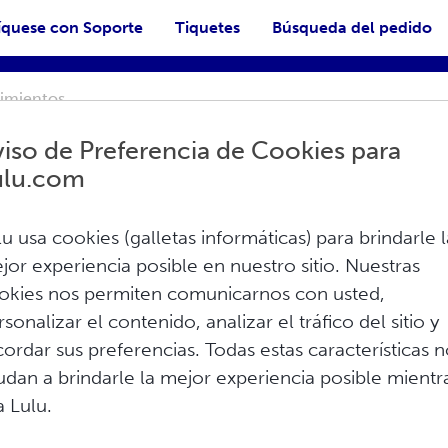
quese con Soporte
Tiquetes
Búsqueda del pedido
iso de Preferencia de Cookies para
ulu.com
ión
lu usa cookies (galletas informáticas) para brindarle l
jor experiencia posible en nuestro sitio. Nuestras
SAC
okies nos permiten comunicarnos con usted,
Imprimir
rsonalizar el contenido, analizar el tráfico del sitio y
cordar sus preferencias. Todas estas características 
o, también conocidas como
BISAC
(por sus
udan a brindarle la mejor experiencia posible mientr
andarizados para los libros. Los códigos
a Lulu.
investigadoras y compradoras a encontrar
orías es mantenida por el Grupo de Estudio de