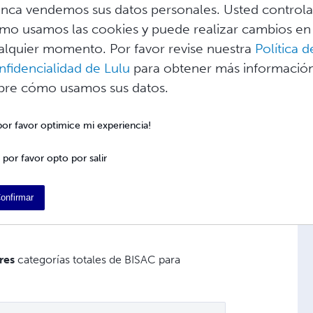
de revisar
nca vendemos sus datos personales. Usted control
la lista en inglés aquí
. La BISG
elección de códigos BISAC que puede
mo usamos las cookies y puede realizar cambios en
alquier momento. Por favor revise nuestra
Política d
nfidencialidad de Lulu
para obtener más informació
oría de la librería de Lulu
para todos los
bre cómo usamos sus datos.
ene la intención de utilizar el servicio de
una
categoría principal BISAC
; sin embargo,
ra los y las lectores encontrar su libro. Por
 por favor optimice mi experiencia!
ución global podría verse así:
 por favor opto por salir
nto Policial
onfirmar
sterio sobre un oficial de policía que
res
categorías totales de BISAC para