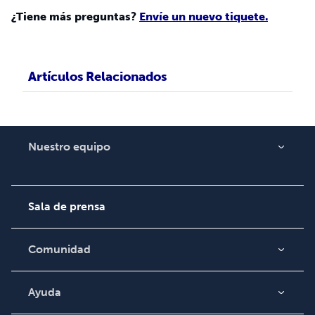
¿Tiene más preguntas?
Envíe un nuevo tiquete.
Artículos Relacionados
Nuestro equipo
Acerca de nosotros
Empleo
Sala de prensa
Comunidad
Blog
Video
Ayuda
Búsqueda de pedidos
Podcast