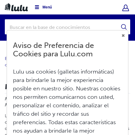
Menú
Aviso de Preferencia de
Cookies para Lulu.com
Base de conocimientos
Crear
Visión general de la
creación
Lulu usa cookies (galletas informáticas)
para brindarle la mejor experiencia
Más información sobre BISAC
posible en nuestro sitio. Nuestras cookies
nos permiten comunicarnos con usted,
Imprimir
Modificado en: Mar, Oct 14, 2025 a 8:20 A.
M.
personalizar el contenido, analizar el
tráfico del sitio y recordar sus
Las Normas y Comunicaciones de la Industria del Libro, también
preferencias. Todas estas características
conocidas como
BISAC
(por sus siglas en inglés), es un sistema
de categorías y temas estandarizados para los libros. Los códigos
nos ayudan a brindarle la mejor
estandarizados ayudan a los y las libreras, bibliotecas,