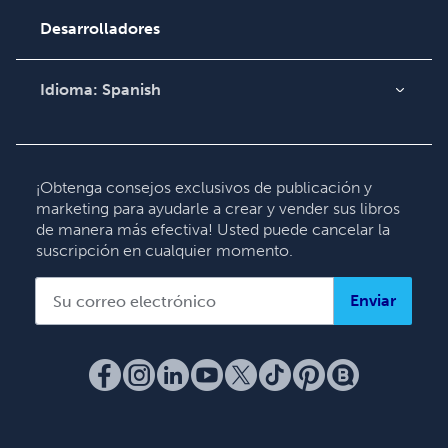
Base de conocimientos
Desarrolladores
Comuníquese con
Soporte
Idioma:
Spanish
English
Deutsch
Français
¡Obtenga consejos exclusivos de publicación y
marketing para ayudarle a crear y vender sus libros
Italiano
de manera más efectiva! Usted puede cancelar la
Español
suscripción en cualquier momento.
Enviar