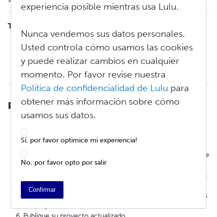
experiencia posible mientras usa Lulu.
Tabla de contenidos
Nunca vendemos sus datos personales.
Para revisar su libro publicado
Usted controla cómo usamos las cookies
Cambiar las opciones del proyecto
y puede realizar cambios en cualquier
Eliminar una revisión de un proyecto publicado
Editar un proyecto con un ISBN
momento. Por favor revise nuestra
Política de confidencialidad de Lulu
para
obtener más información sobre cómo
Para revisar su libro publicado
usamos sus datos.
Ir a
Mis proyectos
(es necesario iniciar sesión)
Haga clic en
Revisar
para el proyecto que necesita
Sí, por favor optimice mi experiencia!
actualizar
Actualice la información según sea necesario y/o reemplace
No, por favor opto por salir
sus archivos
Asegúrese de que todos los pasos estén marcados con una
marca de verificación verde
Confirmar
Ir al paso de
Revisar
y confirme las nuevas especificaciones
del proyecto
Publique su proyecto actualizado