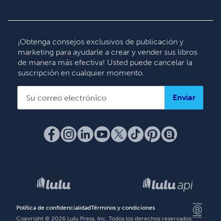
English
Deutsch
Français
¡Obtenga consejos exclusivos de publicación y
marketing para ayudarle a crear y vender sus libros
Italiano
de manera más efectiva! Usted puede cancelar la
Español
suscripción en cualquier momento.
Enviar
Política de confidencialidad
Términos y condiciones
Copyright ©
2026
Lulu Press, Inc. Todos los derechos reservados.