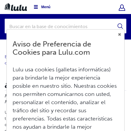
Menú
Aviso de Preferencia de
Cookies para Lulu.com
Base de conocimientos
Crear
Visión general de la
creación
Lulu usa cookies (galletas informáticas)
para brindarle la mejor experiencia
¿Cómo reviso mi libro publicado?
posible en nuestro sitio. Nuestras cookies
nos permiten comunicarnos con usted,
Imprimir
Modificado en: Mie, Jul 16, 2025 a 2:34 P.
M.
personalizar el contenido, analizar el
tráfico del sitio y recordar sus
Una vez publicado un proyecto, como creador o creador usted
preferencias. Todas estas características
tiene el control sobre todos los aspectos del contenido, la
disponibilidad y los detalles, y usted puede hacer cambios
nos ayudan a brindarle la mejor
siempre que quiera.