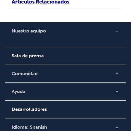
Artículos Relacionados
Nuestro equipo
Acerca de nosotros
Empleo
Sala de prensa
Comunidad
Blog
Video
Ayuda
Búsqueda de pedidos
Podcast
Base de conocimientos
Desarrolladores
Comuníquese con
Soporte
Idioma:
Spanish