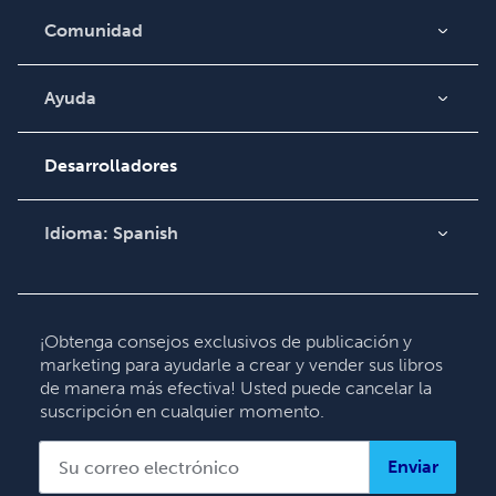
Comunidad
Blog
Video
Ayuda
Búsqueda de pedidos
Podcast
Base de conocimientos
Desarrolladores
Comuníquese con
Soporte
Idioma:
Spanish
English
Deutsch
Français
¡Obtenga consejos exclusivos de publicación y
marketing para ayudarle a crear y vender sus libros
Italiano
de manera más efectiva! Usted puede cancelar la
Español
suscripción en cualquier momento.
Enviar