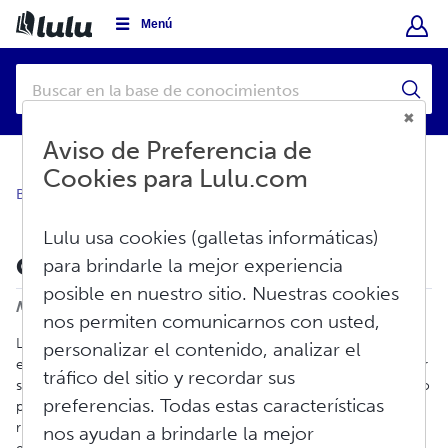
Menú
Aviso de Preferencia de
Cookies para Lulu.com
Base de conocimientos
Crear
Calendario
Lulu usa cookies (galletas informáticas)
Cómo crear un calendario
para brindarle la mejor experiencia
Imprimir
posible en nuestro sitio. Nuestras cookies
Modificado en: Mar, May 13, 2025 a 11:14 A. M.
nos permiten comunicarnos con usted,
Lulu proporciona tanto a los y las autoras nuevas como a las
personalizar el contenido, analizar el
experimentadas, un medio para crear un calendario para mostrar
tráfico del sitio y recordar sus
su arte, fotografías o recuerdos. Usted puede crear un calendario
preferencias. Todas estas características
personalizado con nuestra encuadernación de alambre y tinta
rica en color. También puede añadir sus propios días festivos y
nos ayudan a brindarle la mejor