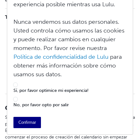
establecer el rango hasta un período de 18 meses.
experiencia posible mientras usa Lulu.
Tabla de contenidos
Nunca vendemos sus datos personales.
Copiar calendario
Usted controla cómo usamos las cookies
Antes de publicar
y puede realizar cambios en cualquier
Comenzar su proyecto
Copyright
momento. Por favor revise nuestra
Diseño
Política de confidencialidad de Lulu
para
Detalles
obtener más información sobre cómo
Precios y personas beneficiarias
Revisión final
usamos sus datos.
Vista previa para la librería
Opciones de distribución
Sí, por favor optimice mi experiencia!
No, por favor opto por salir
Copiar calendario
Si tiene un calendario previamente publicado en su cuenta, ahora
Confirmar
puede copiar ese calendario directamente a un nuevo proyecto.
Esto traerá todas las fotos al nuevo proyecto, y usted podrá
comenzar el proceso de creación del calendario sin empezar