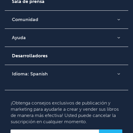
Sala de prensa
Comunidad
Blog
Video
Ayuda
Búsqueda de pedidos
Podcast
Base de conocimientos
Desarrolladores
Comuníquese con
Soporte
Idioma:
Spanish
English
Deutsch
Français
¡Obtenga consejos exclusivos de publicación y
marketing para ayudarle a crear y vender sus libros
Italiano
de manera más efectiva! Usted puede cancelar la
Español
suscripción en cualquier momento.