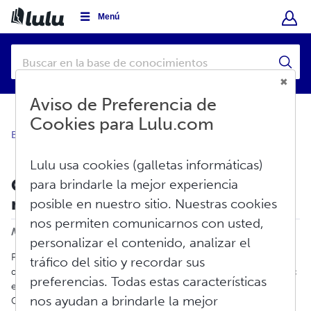
Menú
Aviso de Preferencia de
Cookies para Lulu.com
Base de conocimientos
Acerca de Lulu
Visión general
Lulu usa cookies (galletas informáticas)
Cómo ponerse en contacto con
para brindarle la mejor experiencia
nosotros
posible en nuestro sitio. Nuestras cookies
Imprimir
nos permiten comunicarnos con usted,
Modificado en: Lun, Jun 15, 2026 a 3:03 P. M.
personalizar el contenido, analizar el
Para informar de un problema en cualquier momento del día,
tráfico del sitio y recordar sus
desplácese hasta la parte inferior de nuestro sitio web y haga clic
preferencias. Todas estas características
en
Comuníquese con Soporte
en nuestro pie de página.
nos ayudan a brindarle la mejor
Complete el formulario y a continuación haga clic en
Enviar
.