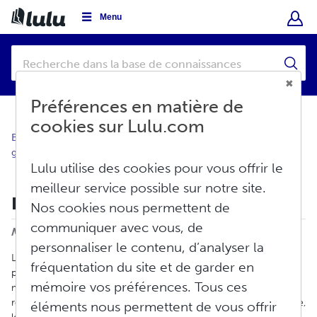
Menu
Préférences en matière de
cookies sur Lulu.com
Base de connaissances
À propos de Lulu
Informations
générales
Lulu utilise des cookies pour vous offrir le
meilleur service possible sur notre site.
Lulu : le guide essentiel
Nos cookies nous permettent de
Imprimer
communiquer avec vous, de
Modifié le : Lun, Juin 22, 2026 à 1:59 H
personnaliser le contenu, d’analyser la
Lulu.com est une plateforme d'impression à la demande qui
fréquentation du site et de garder en
permet aux auteurs de partager facilement leurs œuvres dans le
mémoire vos préférences. Tous ces
monde entier. Notre librairie propose tout type d'ouvrages, des
romans aux recueils de poésie en passant par les livres de cuisine,
éléments nous permettent de vous offrir