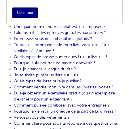
Qu’en est-il du copyright sur Lulu ?
Combien cela coûte-t-il d’utiliser Lulu?
Confirmer
Puis-je me servir de Lulu en même temps qu’un autre
éditeur ?
Une quantité minimum d’achat est-elle imposée ?
Lulu fournit-il des épreuves gratuites aux auteurs ?
Fournissez-vous des échantillons gratuits ?
Toutes les commandes de mon livre vont-elles être
similaires à l’épreuve ?
Quels types de presse numériques Lulu utilise-t-il ?
Pourquoi Lulu pourrait ne pas me convenir ?
Puis-je changer la langue du site ?
Je souhaite publier un livre sur Lulu
Quels types de livres puis-je publier ?
Comment vendre mon livre dans les librairies locales ?
Puis-je obtenir un exemplaire gratuit (ou un exemplaire
d'examen) pour un enseignant ?
Comment puis-je collaborer avec votre entreprise ?
Pourquoi ai-je reçu un chèque de la part de Lulu Press ?
Vendez-vous des vêtements ?
Comment faire pour avoir la réponse à des questions ne