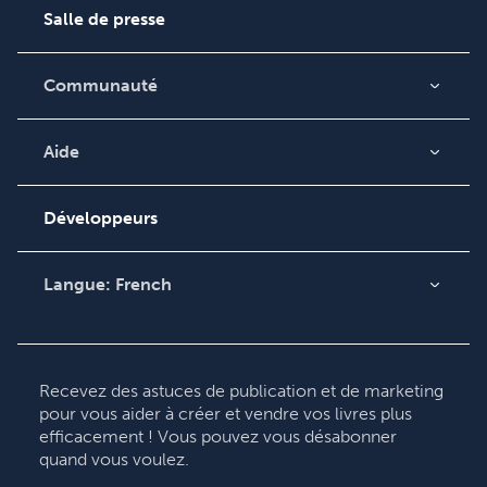
Salle de presse
Communauté
Blog
Vidéos
Aide
Recherche de
Podcast
commande
Développeurs
Base de connaissances
Contacter le service
Langue:
French
clientèle
English
Deutsch
Français
Recevez des astuces de publication et de marketing
pour vous aider à créer et vendre vos livres plus
Italiano
efficacement ! Vous pouvez vous désabonner
Español
quand vous voulez.