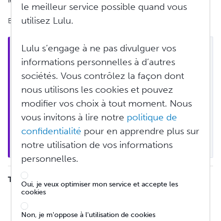
les livres de photographie et les livres pour enfants.
le meilleur service possible quand vous
utilisez Lulu.
Bienvenue à la communauté de créateurs Lulu !
Lulu s’engage à ne pas divulguer vos
Remarque
 : Lulu n’est pas un éditeur mais fournit 
plutôt des outils aux utilisateurs pour publier leur 
informations personnelles à d’autres
propre contenu. Du fait que Lulu n’est pas un 
sociétés. Vous contrôlez la façon dont
éditeur, nous ne passons pas en revue les 
nous utilisons les cookies et pouvez
contenus publiés sur notre site. Nous nous 
attendons à ce que tout ce qui est publié sur notre 
modifier vos choix à tout moment. Nous
site obéissent aux 
conditions générales 
vous invitons à lire notre
politique de
d’utilisation
 et nous réservons le droit de retirer 
confidentialité
pour en apprendre plus sur
tout contenu que nous jugeons illégal ou 
notre utilisation de vos informations
inapproprié.
personnelles.
TABLE DES MATIÈRES
Oui, je veux optimiser mon service et accepte les
cookies
Puis-je utiliser un nom de plume ou un pseudo ?
Qui est l’éditeur — moi ou Lulu ?
Non, je m'oppose à l'utilisation de cookies
Qu’est-ce l’impression à la demande ?