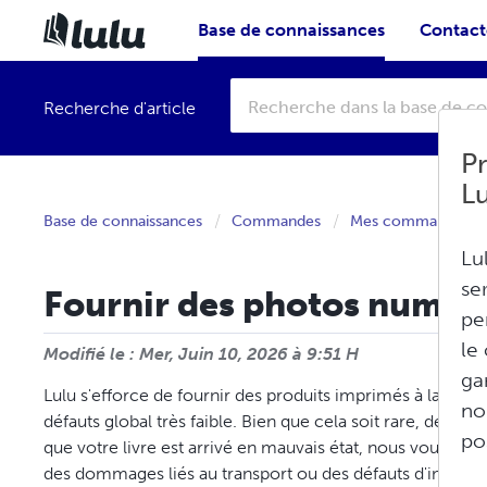
Base de connaissances
Contacte
Recherche d'article
Pr
L
Base de connaissances
Commandes
Mes commandes
Lu
se
Fournir des photos numéri
pe
le
Modifié le : Mer, Juin 10, 2026 à 9:51 H
ga
Lulu s'efforce de fournir des produits imprimés à la dem
no
défauts global très faible. Bien que cela soit rare, des e
po
que votre livre est arrivé en mauvais état, nous vous d
des dommages liés au transport ou des défauts d'impress