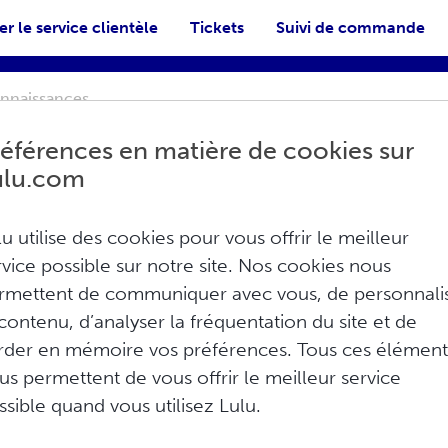
r le service clientèle
Tickets
Suivi de commande
éférences en matière de cookies sur
ulu.com
lu utilise des cookies pour vous offrir le meilleur
rvice possible sur notre site. Nos cookies nous
ques des défauts
rmettent de communiquer avec vous, de personnali
 contenu, d’analyser la fréquentation du site et de
Imprimer
rder en mémoire vos préférences. Tous ces élément
ande de haute qualité, avec un taux de
us permettent de vous offrir le meilleur service
rreurs peuvent survenir. Lorsque vous signalez
ssible quand vous utilisez Lulu.
emandons de fournir des photos numériques
ion.