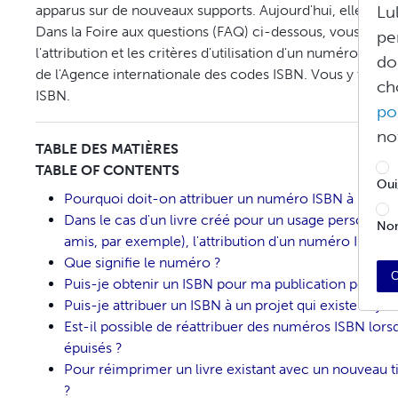
apparus sur de nouveaux supports. Aujourd'hui, elle est 
Lu
Dans la Foire aux questions (FAQ) ci-dessous, vous trouv
pe
l'attribution et les critères d'utilisation d'un numéro ISBN
do
de l'Agence internationale des codes ISBN. Vous y trouv
ch
ISBN.
po
no
TABLE DES MATIÈRES
TABLE OF CONTENTS
Oui
Pourquoi doit-on attribuer un numéro ISBN à un livr
Dans le cas d'un livre créé pour un usage personnel ou
Non
amis, par exemple), l'attribution d'un numéro ISBN es
Que signifie le numéro ?
C
Puis-je obtenir un ISBN pour ma publication périodi
Puis-je attribuer un ISBN à un projet qui existe déjà ?
Est-il possible de réattribuer des numéros ISBN lorsqu
épuisés ?
Pour réimprimer un livre existant avec un nouveau ti
?