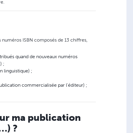
re.
es numéros ISBN composés de 13 chiffres,
attribués quand de nouveaux numéros
) ;
 linguistique) ;
publication commercialisée par l'éditeur) ;
our ma publication
…) ?