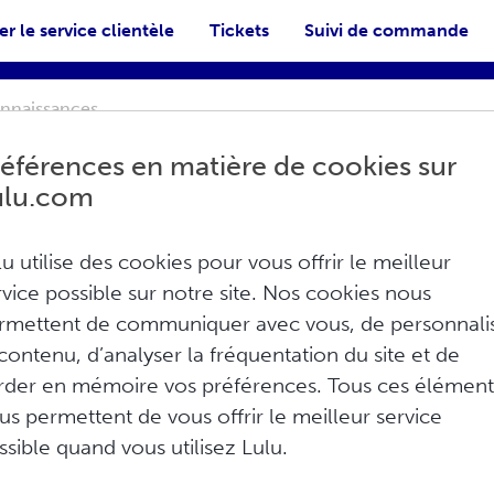
r le service clientèle
Tickets
Suivi de commande
éférences en matière de cookies sur
ulu.com
lu utilise des cookies pour vous offrir le meilleur
rvice possible sur notre site. Nos cookies nous
rmettent de communiquer avec vous, de personnali
Imprimer
 contenu, d’analyser la fréquentation du site et de
rder en mémoire vos préférences. Tous ces élément
, le numéro ISBN (International Standard
us permettent de vous offrir le meilleur service
 permet d'identifier de manière unique toute
ssible quand vous utilisez Lulu.
teur spécifique et du format. La norme a été
 que des livres et produits similaires sont