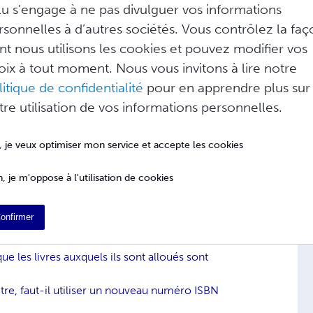
reconnue et appliquée dans plus de 160 pays.
lu s’engage à ne pas divulguer vos informations
erez les principales informations sur
rsonnelles à d’autres sociétés. Vous contrôlez la fa
. Pour plus d'information, visitez le site Web
nt nous utilisons les cookies et pouvez modifier vos
erez notamment le Manuel d'utilisation des
oix à tout moment. Nous vous invitons à lire notre
litique de confidentialité
pour en apprendre plus sur
tre utilisation de vos informations personnelles.
, je veux optimiser mon service et accepte les cookies
e ?
 pour un public très limité (la famille et les
, je m'oppose à l'utilisation de cookies
t-elle obligatoire ?
onfirmer
que (magazine, etc…) ?
e les livres auxquels ils sont alloués sont
tre, faut-il utiliser un nouveau numéro ISBN