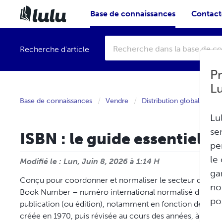
Base de connaissances
Contacte
Recherche d'article
Pr
L
Base de connaissances
Vendre
Distribution globale
Lu
se
ISBN : le guide essentiel
pe
le
Modifié le : Lun, Juin 8, 2026 à 1:14 H
ga
Conçu pour coordonner et normaliser le secteur du livre
no
Book Number – numéro international normalisé du livre)
po
publication (ou édition), notamment en fonction de l'édi
créée en 1970, puis révisée au cours des années, à mesure