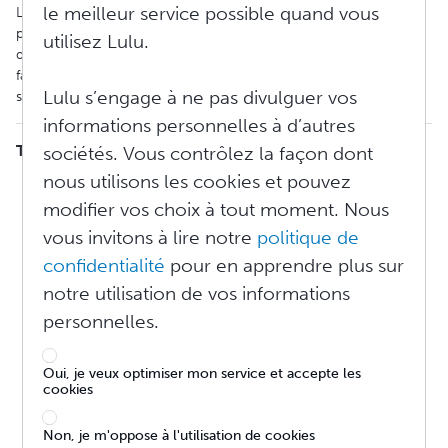
le meilleur service possible quand vous
Le prix minimum pour un livre imprimé est le coût de
production. Si vous souhaitez distribuer votre livre via des sites
utilisez Lulu.
de vente en ligne, des frais de distribution sont également
facturés. Ensuite, vous ajoutez le montant des revenus que vous
Lulu s’engage à ne pas divulguer vos
souhaitez gagner sur chaque livre acheté.
informations personnelles à d’autres
TABLE DES MATIÈRES
sociétés. Vous contrôlez la façon dont
nous utilisons les cookies et pouvez
Livres admissibles à la Distribution au détail
Calculateurs
modifier vos choix à tout moment. Nous
Remises sur les grosses quantités
vous invitons à lire notre
politique de
Prix de vente au détail : commencer
confidentialité
pour en apprendre plus sur
Bénéfices vs. Revenu
Déterminer le prix d'un produit
notre utilisation de vos informations
Exemple de prix de gros et de détail
personnelles.
Prix de gros
Prix de vente
Prix de détail suggéré et vos revenus
Oui, je veux optimiser mon service et accepte les
cookies
Calculateur de prix de vente au détail
Prix de la librairie Lulu par rapport au prix de détail
Pourquoi le prix de ma librairie Lulu doit-il correspondre à
Non, je m'oppose à l'utilisation de cookies