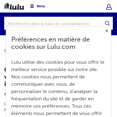
Menu
Préférences en matière de
cookies sur Lulu.com
Base de connaissances
Vendre
Distribution globale
Lulu utilise des cookies pour vous offrir le
Comment puis-je définir un prix de
meilleur service possible sur notre site.
vente au détail pour mon livre
Nos cookies nous permettent de
imprimé ?
communiquer avec vous, de
Imprimer
personnaliser le contenu, d’analyser la
Modifié le : Ven, Mars 6, 2026 à 9:49 H
fréquentation du site et de garder en
Les créateurs fixent le prix de leur livre imprimé pendant le
mémoire vos préférences. Tous ces
processus de création.
éléments nous permettent de vous offrir