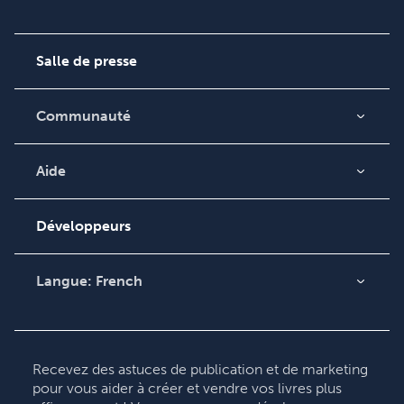
Qui sommes-nous ?
Carrières
Salle de presse
Communauté
Blog
Vidéos
Aide
Recherche de
Podcast
commande
Développeurs
Base de connaissances
Contacter le service
Langue:
French
clientèle
English
Deutsch
Français
Recevez des astuces de publication et de marketing
pour vous aider à créer et vendre vos livres plus
Italiano