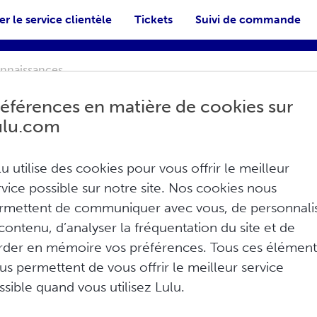
r le service clientèle
Tickets
Suivi de commande
éférences en matière de cookies sur
ulu.com
lu utilise des cookies pour vous offrir le meilleur
rvice possible sur notre site. Nos cookies nous
N Lulu
rmettent de communiquer avec vous, de personnali
Imprimer
 contenu, d’analyser la fréquentation du site et de
rder en mémoire vos préférences. Tous ces élément
is. Seule la version originale a valeur
us permettent de vous offrir le meilleur service
ssible quand vous utilisez Lulu.
de fait les conditions décrites ci-après :