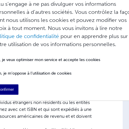
lu s’engage à ne pas divulguer vos informations
r comme un éditeur en votre nom auprès des
rsonnelles à d’autres sociétés. Vous contrôlez la fa
omme éditeur dans toutes les données
nt nous utilisons les cookies et pouvez modifier vos
oix à tout moment. Nous vous invitons à lire notre
 pour votre livre. Lulu envoie ces
litique de confidentialité
pour en apprendre plus sur
x bases de données Bowker's Books In Print
tre utilisation de vos informations personnelles.
mations identifient
Lulu.com
comme
, je veux optimiser mon service et accepte les cookies
ré et que tout revenu créateur obtenu avec
oyalty (droits d'auteur).
, je m'oppose à l'utilisation de cookies
est légalement tenu de signaler tous les
 (Fisc Américain) selon les conditions
s résidant aux Etats-Unis, TOUS les droits
onfirmer
ration de leur adresse de livraison ou leur
dividus étrangers non résidents ou les entités
nez avec cet ISBN et qui sont expédiés à une
sources américaines de revenu et et doivent