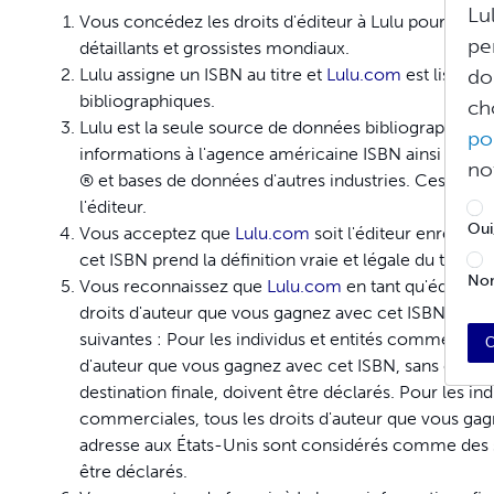
Lu
Vous concédez les droits d'éditeur à Lulu pour agi
pe
détaillants et grossistes mondiaux.
Lulu assigne un ISBN au titre et
Lulu.com
est listé c
do
bibliographiques.
ch
Lulu est la seule source de données bibliographiques
po
informations à l'agence américaine ISBN ainsi qu'au
no
® et bases de données d'autres industries. Ces infor
l'éditeur.
Oui
Vous acceptez que
Lulu.com
soit l'éditeur enregist
cet ISBN prend la définition vraie et légale du terme r
Non
Vous reconnaissez que
Lulu.com
en tant qu'éditeur 
droits d'auteur que vous gagnez avec cet ISBN à l'IRS
suivantes : Pour les individus et entités commerciale
C
d'auteur que vous gagnez avec cet ISBN, sans considé
destination finale, doivent être déclarés. Pour les in
commerciales, tous les droits d'auteur que vous gag
adresse aux États-Unis sont considérés comme des 
être déclarés.