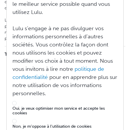
distribution mondial de Lulu, toutes les conditions de la totalité
le meilleur service possible quand vous
des vendeurs doivent être remplies.
utilisez Lulu.
L'impossibilité de répondre à n'importe lequel de ces critères
peut entraîner un rejet de la part de notre service de distribution
Lulu s’engage à ne pas divulguer vos
mondial. Cela comprend les métadonnées, contenu ou
informations personnelles à d’autres
paramètres de fichiers non conformes.
sociétés. Vous contrôlez la façon dont
nous utilisons les cookies et pouvez
TABLE DES MATIÈRES
modifier vos choix à tout moment. Nous
Frais d'examen de la distribution des livres imprimés
vous invitons à lire notre
politique de
Limitations de la distribution
Épreuve vérifiée
confidentialité
pour en apprendre plus sur
Critères des fichiers
notre utilisation de vos informations
Critères de contenu
personnelles.
Exemple de page titre et copyright
Titre / sous-titre
Informations sur l'auteur
Oui, je veux optimiser mon service et accepte les
Description
cookies
Mots-clés
ISBN & métadonnées
Non, je m'oppose à l'utilisation de cookies
PDF de couverture