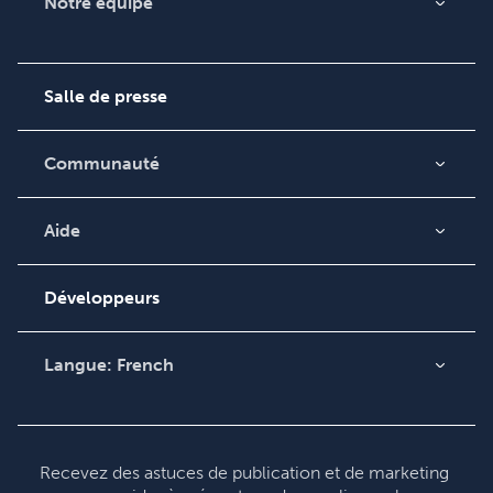
Notre équipe
Qui sommes-nous ?
Carrières
Salle de presse
Communauté
Blog
Vidéos
Aide
Recherche de
Podcast
commande
Développeurs
Base de connaissances
Contacter le service
Langue:
French
clientèle
English
Deutsch
Français
Recevez des astuces de publication et de marketing