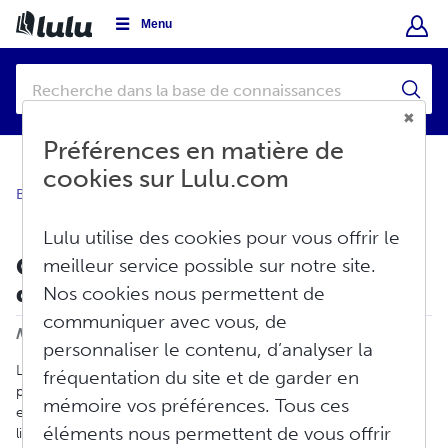
Menu
Préférences en matière de
cookies sur Lulu.com
Base de connaissances
Vendre
Distribution globale
Lulu utilise des cookies pour vous offrir le
Conditions requises pour la
meilleur service possible sur notre site.
distribution de livres imprimés
Nos cookies nous permettent de
communiquer avec vous, de
Imprimer
Modifié le : Lun, Juin 8, 2026 à 1:34 H
personnaliser le contenu, d’analyser la
Les vendeurs de livres papier ont établi des conditions minimum
fréquentation du site et de garder en
pour garantir la bonne impression de votre livre et l'utilisation
mémoire vos préférences. Tous ces
efficace de leur système et réseau d'impression. Afin que votre
éléments nous permettent de vous offrir
livre imprimé puisse être distribué grâce au service de