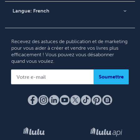
Contacter le service
Langue:
French
clientèle
English
Deutsch
Français
Recevez des astuces de publication et de marketing
pour vous aider à créer et vendre vos livres plus
Italiano
efficacement ! Vous pouvez vous désabonner
Español
quand vous voulez.
Soumettre