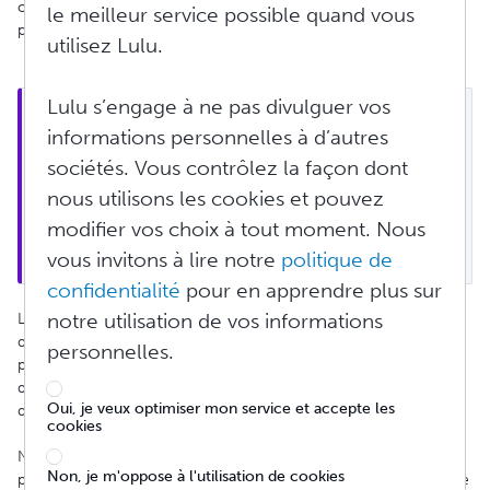
ou par le biais de la distribution peuvent désormais créer leurs
le meilleur service possible quand vous
propres promotions (remises) pour ces projets.
utilisez Lulu.
Lulu s’engage à ne pas divulguer vos
Remarque : pendant les dates auxquelles vous 
informations personnelles à d’autres
mettez en place cette promotion, tous les revenus 
générés par le projet sélectionné pendant cette 
sociétés. Vous contrôlez la façon dont
période seront inférieurs à vos revenus habituels 
nous utilisons les cookies et pouvez
(non promotionnels). Les coûts d'impression et les 
modifier vos choix à tout moment. Nous
20 % de Lulu seront toujours déduits avant que 
vous ne receviez le revenu final de chaque achat.
vous invitons à lire notre
politique de
confidentialité
pour en apprendre plus sur
notre utilisation de vos informations
Les promotions d'auteur sont envoyées aux chaînes de
distribution lorsque l'auteur crée la promotion, et non lorsque la
personnelles.
promotion commence. Cela permet de donner aux
chaînes
de
distribution le temps de traiter les changements de prix avant
Oui, je veux optimiser mon service et accepte les
qu'ils ne prennent effet.
cookies
Nous suggérons aux auteurs de créer les prix promotionnels
Non, je m'oppose à l'utilisation de cookies
plusieurs mois à l'avance (pour les
chaînes
de distribution) afin de