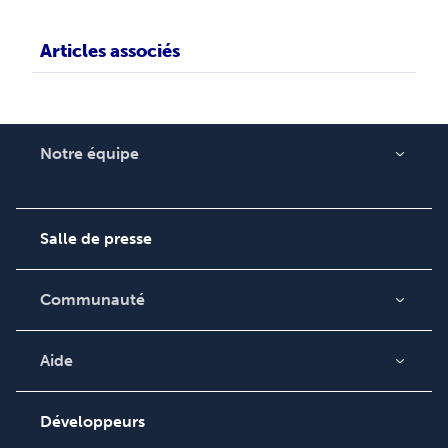
Articles associés
Notre équipe
Qui sommes-nous ?
Carrières
Salle de presse
Communauté
Blog
Vidéos
Aide
Recherche de
Podcast
commande
Développeurs
Base de connaissances