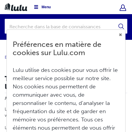
Menu
Préférences en matière de
cookies sur Lulu.com
Base de connaissances
Vendre
Librairie Lulu
Lulu utilise des cookies pour vous offrir le
Tarification promotionnelle de
meilleur service possible sur notre site.
l'auteur
Nos cookies nous permettent de
Imprimer
communiquer avec vous, de
Modifié le : Mer, Juin 4, 2025 à 4:48 H
personnaliser le contenu, d’analyser la
Le moment est enfin venu. Vous nous l'avez demandé, et nous
fréquentation du site et de garder en
vous avons écouté.
mémoire vos préférences. Tous ces
éléments nous permettent de vous offrir
Les auteurs de Lulu qui vendent leurs projets dans la librairie Lulu