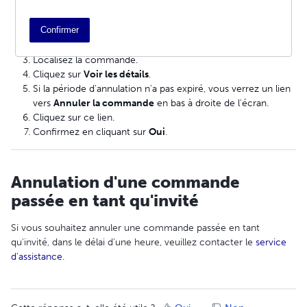
Connectez-vous à votre compte Lulu.com.
Confirmer
Cliquez sur
Mon compte > Mes commandes.
Localisez la commande.
Cliquez sur
Voir les détails
.
Si la période d'annulation n'a pas expiré, vous verrez un lien
vers
Annuler la commande
en bas à droite de l'écran.
Cliquez sur ce lien.
Confirmez en cliquant sur
Oui
.
Annulation d'une commande
passée en tant qu'invité
Si vous souhaitez annuler une commande passée en tant
qu'invité, dans le délai d'une heure, veuillez contacter le
service
d'assistance
.