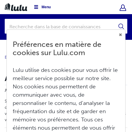
Menu
Préférences en matière de
cookies sur Lulu.com
Base de connaissances
Commandes
Mes commandes
Lulu utilise des cookies pour vous offrir le
Annulation d'une commande
meilleur service possible sur notre site.
Nos cookies nous permettent de
Imprimer
Modifié le : Jeu, Mars 6, 2025 à 8:46 H
communiquer avec vous, de
Si voua avez passé une commande sur
Lulu.com
et avez besoin
personnaliser le contenu, d’analyser la
de l'annuler dans l'heure qui suit, suivez ces étapes pour annuler
fréquentation du site et de garder en
votre commande, qu'elle ait été passée en tant qu'invité ou dans
mémoire vos préférences. Tous ces
votre compte.
éléments nous permettent de vous offrir