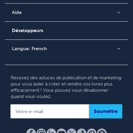
Blog
Vidéos
Aide
Recherche de
Podcast
commande
Développeurs
Base de connaissances
Contacter le service
Langue:
French
clientèle
English
Deutsch
Français
Recevez des astuces de publication et de marketing
pour vous aider à créer et vendre vos livres plus
Italiano
efficacement ! Vous pouvez vous désabonner
Español
quand vous voulez.
Soumettre