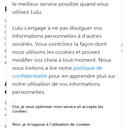
le meilleur service possible quand vous
Délai d'annulation d'une heure
utilisez Lulu.
Veuillez noter qu'une fois qu'une commande est envoyée à
l'imprimeur, nous ne pouvons plus modifier les fichiers de
Lulu s’engage à ne pas divulguer vos
l'intérieur ou de la couverture, les caractéristiques du livre,
informations personnelles à d’autres
l'adresse de livraison, le mode d'expédition ou la quantité, ni
sociétés. Vous contrôlez la façon dont
l'annuler. Nous disposons d'une période d'annulation d'une heure
pour chaque commande d'impression à la demande, mais à la fin
nous utilisons les cookies et pouvez
de cette période d'une heure, le fichier est envoyé à l'imprimeur
modifier vos choix à tout moment. Nous
et ne peut plus être annulé.
vous invitons à lire notre
politique de
confidentialité
pour en apprendre plus sur
Annulation à partir de votre
notre utilisation de vos informations
compte
personnelles.
Si vous devez annuler une commande passée sur un compte
Oui, je veux optimiser mon service et accepte les
Lulu dans le délai d'une heure, vous pouvez le faire à partir de
cookies
votre compte.
Non, je m'oppose à l'utilisation de cookies
Pour annuler une commande :