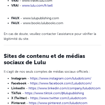
VRAI
- www.travel.lulu.com
VRAI
-
www.lulu.com/fr/sell
FAUX
- www.lulupublishing.com
FAUX
- www.books.lulubooks.com
En cas de doute, veuillez contacter l'assistance pour vérifier la
légitimité du site.
Sites de contenu et de médias
sociaux de Lulu
Il s'agit de nos seuls comptes de médias sociaux officiels :
Instagram
-
https://www.instagram.com/luludotcom/
Facebook
-
https://www.facebook.com/Luludotcom/
LinkedIn
-
https://www.linkedin.com/company/luludotcom
TikTok
-
https://www.tiktok.com/@lulupublishing
X (Twitter)
-
https://www.twitter.com/Luludotcom
Pinterest
-
https://www.pinterest.com/luludotcom