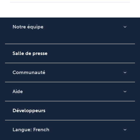
Notre équipe
Qui sommes-nous ?
Carrières
Salle de presse
Communauté
Blog
Vidéos
Aide
Recherche de
Podcast
commande
Développeurs
Base de connaissances
Contacter le service
Langue:
French
clientèle
English