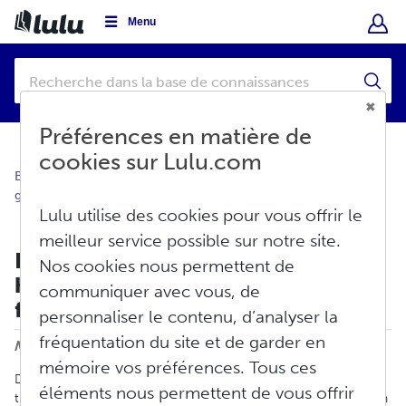
Menu
Préférences en matière de
cookies sur Lulu.com
Base de connaissances
À propos de Lulu
Informations
générales
Lulu utilise des cookies pour vous offrir le
meilleur service possible sur notre site.
Éviter les escroqueries par
Nos cookies nous permettent de
hameçonnage et les sites d'édition
communiquer avec vous, de
frauduleux
personnaliser le contenu, d’analyser la
Imprimer
fréquentation du site et de garder en
Modifié le : Jeu, Août 21, 2025 à 11:34 H
mémoire vos préférences. Tous ces
De nombreux acteurs malveillants sur Internet tentent de
éléments nous permettent de vous offrir
tromper les utilisateurs en prétendant être liés à Lulu, souvent en