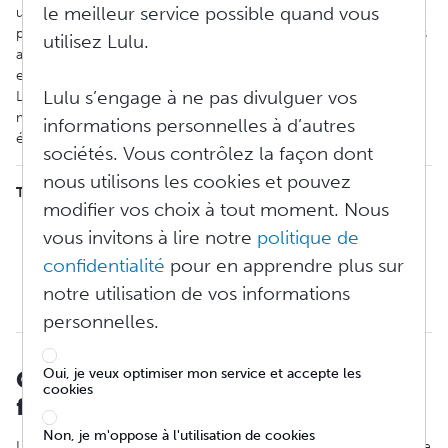
le meilleur service possible quand vous
utilisant illégalement la marque et l'imagerie de Lulu pour se faire
passer pour un service ou une partie de Lulu. Nous voulons vous
utilisez Lulu.
aider à repérer ces sites imitateurs afin que vous puissiez rester
en sécurité.
Lulu s’engage à ne pas divulguer vos
Lorsque nous identifions ces sites, nous les partageons sur nos
médias sociaux pour vous aider à savoir quels sont les sites à
informations personnelles à d’autres
éviter.
sociétés. Vous contrôlez la façon dont
nous utilisons les cookies et pouvez
TABLE DES MATIÈRES
modifier vos choix à tout moment. Nous
Conseils pour repérer les sites frauduleux
vous invitons à lire notre
politique de
Produits et services de Lulu
confidentialité
pour en apprendre plus sur
À quoi ressemblent les vrais sites Lulu
Sites de contenu et de médias sociaux de Lulu
notre utilisation de vos informations
Contacter Lulu
personnelles.
Conseils pour repérer les sites
Oui, je veux optimiser mon service et accepte les
cookies
frauduleux
Non, je m'oppose à l'utilisation de cookies
La sécurité sur Internet est essentielle pour s'assurer de ne pas se