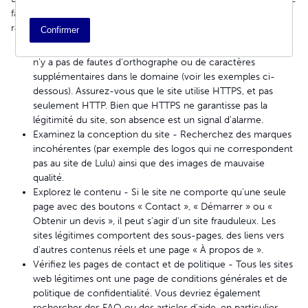
faire abuser par des sites frauduleux. Voici quelques moyens
rapides de repérer un site frauduleux :
Confirmer
Vérifiez l'adresse web (URL) - Vérifiez soigneusement qu'il
n'y a pas de fautes d'orthographe ou de caractères
supplémentaires dans le domaine (voir les exemples ci-
dessous). Assurez-vous que le site utilise HTTPS, et pas
seulement HTTP. Bien que HTTPS ne garantisse pas la
légitimité du site, son absence est un signal d'alarme.
Examinez la conception du site - Recherchez des marques
incohérentes (par exemple des logos qui ne correspondent
pas au site de Lulu) ainsi que des images de mauvaise
qualité.
Explorez le contenu - Si le site ne comporte qu'une seule
page avec des boutons « Contact », « Démarrer » ou «
Obtenir un devis », il peut s'agir d'un site frauduleux. Les
sites légitimes comportent des sous-pages, des liens vers
d'autres contenus réels et une page « À propos de ».
Vérifiez les pages de contact et de politique - Tous les sites
web légitimes ont une page de conditions générales et de
politique de confidentialité. Vous devriez également
rechercher des FAQ ou des articles d'aide, en particulier