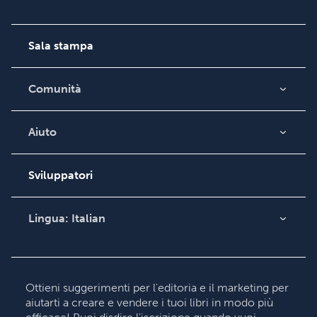
Carriera
Sala stampa
Comunità
Blog
Videos
Aiuto
Ricerca ordini
Podcast
Base di conoscenza
Sviluppatori
Contatta il supporto
Lingua:
Italian
English
Deutsch
Français
Ottieni suggerimenti per l'editoria e il marketing per
aiutarti a creare e vendere i tuoi libri in modo più
Italiano