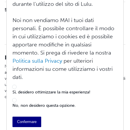
durante l'utilizzo del sito di Lulu.
SOMMARIO
Imposta sulle vendite negli Stati Uniti
Noi non vendiamo MAI i tuoi dati
Tasse di vendita canadesi
personali. È possibile controllare il modo
GST australiana
in cui utilizziamo i cookies ed è possibile
IVA europea
apportare modifiche in qualsiasi
momento. Si prega di rivedere la nostra
Imposta sulle vendite negli Stati Uniti
Politica sulla Privacy
per ulteriori
Negli Stati Uniti, l'imposta sulle vendite viene calcolata in base
informazioni su come utilizziamo i vostri
alle aliquote vigenti per la destinazione dell'ordine, al prezzo di
dati.
vendita totale di ogni singolo articolo e alle spese di spedizione di
un ordine. A partire dal 31.07.2014, Lulu riscuote l'imposta sulle
vendite per gli ordini consegnati in TUTTI gli Stati USA e nell'area
Sì, desidero ottimizzare la mia esperienza!
di Washington, ad eccezione* dei seguenti:
Delaware DE
No, non desidero questa opzione.
Mississippi MS
Montana MT
Confermare
New Hampshire NH
Nord Dakota ND