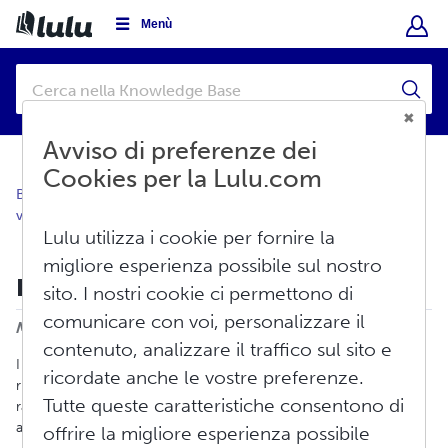
Menù
Avviso di preferenze dei
Cookies per la Lulu.com
Base di conoscenza
Il mio account
Imposta sulle
vendite/VAT
Lulu utilizza i cookie per fornire la
migliore esperienza possibile sul nostro
Imposta sulle vendite e IVA
sito. I nostri cookie ci permettono di
Stampa
comunicare con voi, personalizzare il
Modificato il: Mer, Gen 22, 2025 alle 10:16 AM
contenuto, analizzare il traffico sul sito e
I rivenditori su Internet sono soggetti agli stessi requisiti di
ricordate anche le vostre preferenze.
riscossione delle imposte di qualsiasi altro rivenditore. Lulu
Tutte queste caratteristiche consentono di
raccoglie le imposte sulle vendite e l'IVA (imposta sul valore
aggiunto) nei seguenti modi.
offrire la migliore esperienza possibile