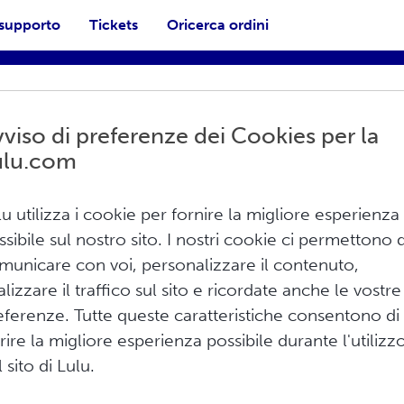
 supporto
Tickets
Oricerca ordini
viso di preferenze dei Cookies per la
ulu.com
lu utilizza i cookie per fornire la migliore esperienza
ssibile sul nostro sito. I nostri cookie ci permettono d
asi
municare con voi, personalizzare il contenuto,
Stampa
alizzare il traffico sul sito e ricordate anche le vostre
eferenze. Tutte queste caratteristiche consentono di
isponibile per l'acquisto su Amazon e altri siti
frire la migliore esperienza possibile durante l'utilizz
buzione globale crea inoltre una scheda del
 sito di Lulu.
 di acquistarlo.