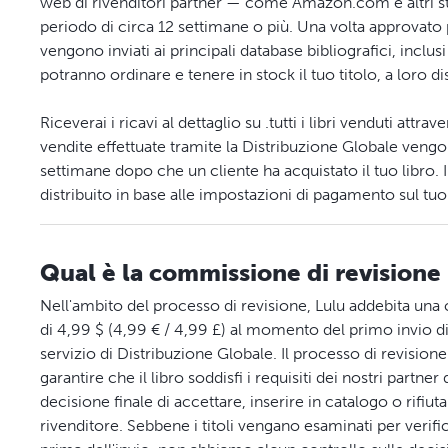
web di rivenditori partner — come Amazon.com e altri st
periodo di circa 12 settimane o più. Una volta approvato pe
vengono inviati ai principali database bibliografici, inclusi
potranno ordinare e tenere in stock il tuo titolo, a loro d
Riceverai i ricavi al dettaglio su .tutti i libri venduti attr
vendite effettuate tramite la Distribuzione Globale veng
settimane dopo che un cliente ha acquistato il tuo libro.
distribuito in base alle impostazioni di pagamento sul t
Qual è la commissione di revisione 
Nell'ambito del processo di revisione, Lulu addebita u
di 4,99 $ (4,99 € / 4,99 £) al momento del primo invio di
servizio di Distribuzione Globale. Il processo di revision
garantire che il libro soddisfi i requisiti dei nostri partner
decisione finale di accettare, inserire in catalogo o rifiut
rivenditore. Sebbene i titoli vengano esaminati per verific