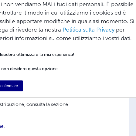
o:
i non vendiamo MAI i tuoi dati personali. È possibile
ntrollare il modo in cui utilizziamo i cookies ed è
ISBN gratuito da Lulu o utilizzarne uno che
ssibile apportare modifiche in qualsiasi momento. Si
ega di rivedere la nostra
Politica sulla Privacy
per
legatura idonei
teriori informazioni su come utilizziamo i vostri dati.
lingue idonee sono visualizzate nello
 desidero ottimizzare la mia esperienza!
a di Lulu includono formati di libri idonei per
 non desidero questa opzione.
gnati da questo simbolo:
onfermare
stribuzione, consulta la sezione
ne.