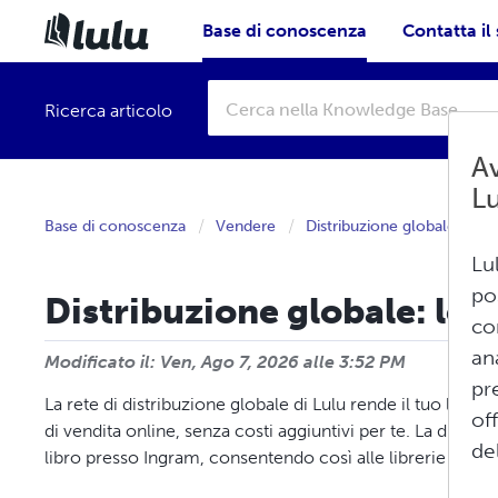
Base di conoscenza
Contatta il
Ricerca articolo
Av
L
Base di conoscenza
Vendere
Distribuzione globale
Lu
po
Distribuzione globale: le b
co
an
Modificato il: Ven, Ago 7, 2026 alle 3:52 PM
pr
La rete di distribuzione globale di Lulu rende il tuo libro d
of
di vendita online, senza costi aggiuntivi per te. La distri
del
libro presso Ingram, consentendo così alle librerie fisiche