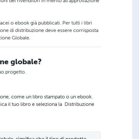
oni dei rivenditori in merito all'approvazione
cei o ebook già pubblicati. Per tutti i libri
one di distribuzione deve essere corrisposta
zione Globale.
one globale?
uo progetto.
uzione, come un libro stampato o un ebook.
ca il tuo libro e seleziona la Distribuzione
bale, significa che il tipo di prodotto 