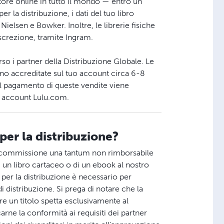
ore online in tutto il mondo — entro un
r la distribuzione, i dati del tuo libro
 Nielsen e Bowker. Inoltre, le librerie fisiche
iscrezione, tramite Ingram.
averso i partner della Distribuzione Globale. Le
ono accreditate sul tuo account circa 6-8
 Il pagamento di queste vendite viene
uo account Lulu.com.
per la distribuzione?
na commissione una tantum non rimborsabile
 un libro cartaceo o di un ebook al nostro
e per la distribuzione è necessario per
 di distribuzione. Si prega di notare che la
are un titolo spetta esclusivamente al
arne la conformità ai requisiti dei partner