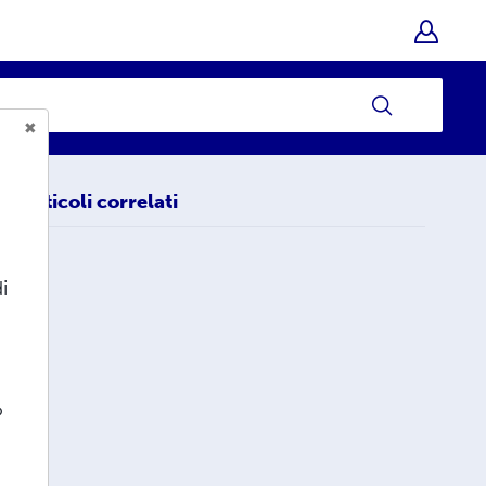
Articoli correlati
i
o