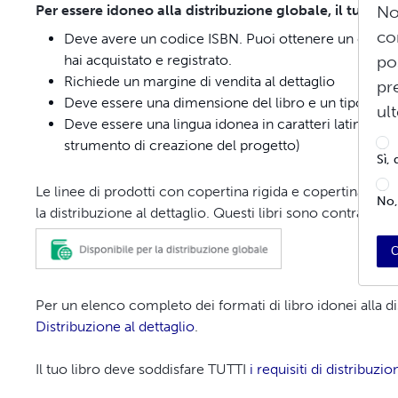
Per essere idoneo alla distribuzione globale, il tuo libr
No
co
Deve avere un codice ISBN. Puoi ottenere un codice 
hai acquistato e registrato.
po
Richiede un margine di vendita al dettaglio
pr
Deve essere una dimensione del libro e un tipo di ri
ul
Deve essere una lingua idonea in caratteri latini (le 
strumento di creazione del progetto)
Sì,
Le linee di prodotti con copertina rigida e copertina rigid
No,
la distribuzione al dettaglio. Questi libri sono contrasse
C
Per un elenco completo dei formati di libro idonei alla di
Distribuzione al dettaglio
.
Il tuo libro deve soddisfare TUTTI
i requisiti di distribuzio