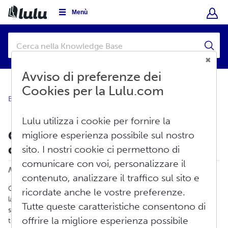
Menù
Avviso di preferenze dei
Cookies per la Lulu.com
Base di conoscenza
Vendere
Distribuzione globale
Lulu utilizza i cookie per fornire la
Come impostare un prezzo al
migliore esperienza possibile sul nostro
dettaglio per il mio libro stampato?
sito. I nostri cookie ci permettono di
comunicare con voi, personalizzare il
Stampa
Modificato il: Ven, Mar 6, 2026 alle 1:04 PM
contenuto, analizzare il traffico sul sito e
Gli autori impostano il prezzo del proprio libro cartaceo durante
ricordate anche le vostre preferenze.
la procedura di creazione. Il prezzo minimo per un libro
Tutte queste caratteristiche consentono di
stampato è pari ai costi di produzione. Se desideri distribuire il
offrire la migliore esperienza possibile
tuo libro tramite siti di vendita al dettaglio online, è prevista