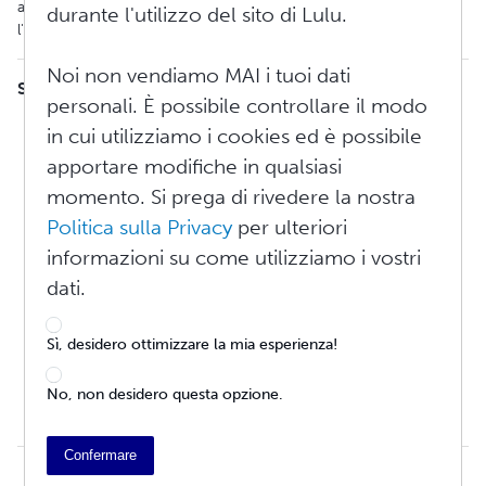
anche una commissione di distribuzione. Aggiungi quindi
durante l'utilizzo del sito di Lulu.
l'importo del guadagno che desideri ottenere da ogni acquisto.
Noi non vendiamo MAI i tuoi dati
SOMMARIO
personali. È possibile controllare il modo
Libri idonei alla distribuzione al dettaglio
in cui utilizziamo i cookies ed è possibile
Calcolatori
apportare modifiche in qualsiasi
Sconti quantità
Prezzi al dettaglio: guida introduttiva
momento. Si prega di rivedere la nostra
Utile vs. Ricavi
Politica sulla Privacy
per ulteriori
Determinare il prezzo di un prodotto
informazioni su come utilizziamo i vostri
Esempio di prezzo all'ingrosso e al dettaglio
Prezzo all'ingrosso
dati.
Prezzo al dettaglio (o di listino)
Prezzo al dettaglio suggerito e le vostre entrate
Sì, desidero ottimizzare la mia esperienza!
Calcolatore del prezzo al dettaglio
Prezzo della Libreria Lulu vs. Prezzo di vendita al dettaglio
No, non desidero questa opzione.
Perché il prezzo di vendita nella libreria Lulu deve
corrispondere al mio prezzo di vendita al dettaglio?
Confermare