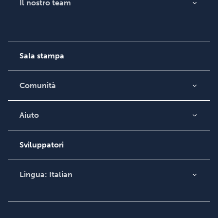
Il nostro team
Informazioni su Lulu
Carriera
Sala stampa
Comunità
Blog
Videos
Aiuto
Ricerca ordini
Podcast
Base di conoscenza
Sviluppatori
Contatta il supporto
Lingua:
Italian
English
Deutsch