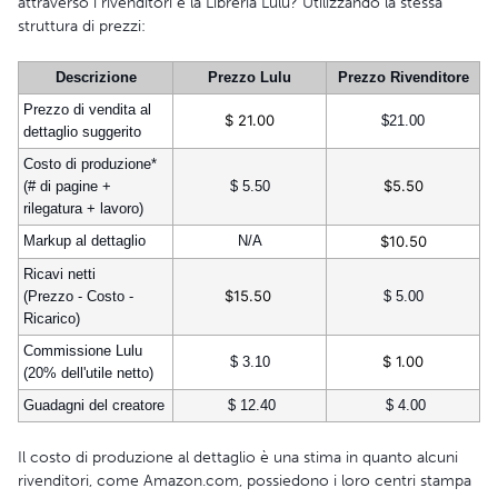
attraverso i rivenditori e la Libreria Lulu? Utilizzando la stessa
struttura di prezzi:
Descrizione
Prezzo Lulu
Prezzo Rivenditore
Prezzo di vendita al
$ 21.00
$21.00
dettaglio suggerito
Costo di produzione*
$5.50
(# di pagine +
$ 5.50
rilegatura + lavoro)
Markup al dettaglio
N/A
$10.50
Ricavi netti
$15.50
(Prezzo - Costo -
$ 5.00
Ricarico)
Commissione Lulu
$ 1.00
$ 3.10
(20% dell'utile netto)
Guadagni del creatore
$ 12.40
$ 4.00
Il costo di produzione al dettaglio è una stima in quanto alcuni
rivenditori, come Amazon.com, possiedono i loro centri stampa