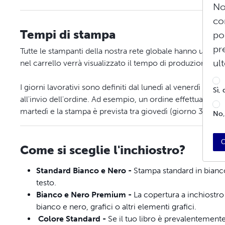
No
co
Tempi di stampa
po
pr
Tutte le stampanti della nostra rete globale hanno una pr
ul
nel carrello verrà visualizzato il tempo di produzione sti
I giorni lavorativi sono definiti dal lunedì al venerdì e il
Sì,
all'invio dell'ordine. Ad esempio, un ordine effettuato il lu
martedì e la stampa è prevista tra giovedì (giorno 3) e il 
No,
C
Come si sceglie l'inchiostro?
Standard Bianco e Nero -
Stampa standard in bianco
testo.
Bianco e Nero Premium -
La copertura a inchiostro
bianco e nero, grafici o altri elementi grafici.
Colore Standard -
Se il tuo libro è prevalentement