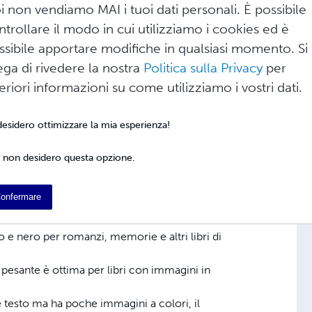
i non vendiamo MAI i tuoi dati personali. È possibile
ntrollare il modo in cui utilizziamo i cookies ed è
ssibile apportare modifiche in qualsiasi momento. Si
ega di rivedere la nostra
Politica sulla Privacy
per
oduzione normale di 3-5 giorni lavorativi, ma
teriori informazioni su come utilizziamo i vostri dati.
mato specifico per l'ordine.
 primo giorno di stampa è il giorno successivo
 desidero ottimizzare la mia esperienza!
nedì verrà inviato alla tipografia entro il
lunedì successivo (giorno 5).
 non desidero questa opzione.
onfermare
 e nero per romanzi, memorie e altri libri di
 pesante è ottima per libri con immagini in
e testo ma ha poche immagini a colori, il