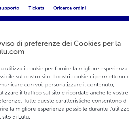
 supporto
Tickets
Oricerca ordini
viso di preferenze dei Cookies per la
ulu.com
lu utilizza i cookie per fornire la migliore esperienza
ssibile sul nostro sito. I nostri cookie ci permettono d
municare con voi, personalizzare il contenuto,
Stampa
alizzare il traffico sul sito e ricordate anche le vostre
eferenze. Tutte queste caratteristiche consentono di
frire la migliore esperienza possibile durante l'utilizz
pa?
 sito di Lulu.
arda questo
video
o leggi questo articolo del