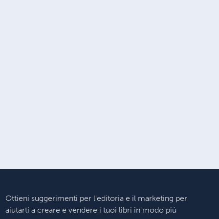
Ottieni suggerimenti per l'editoria e il marketing per
aiutarti a creare e vendere i tuoi libri in modo più