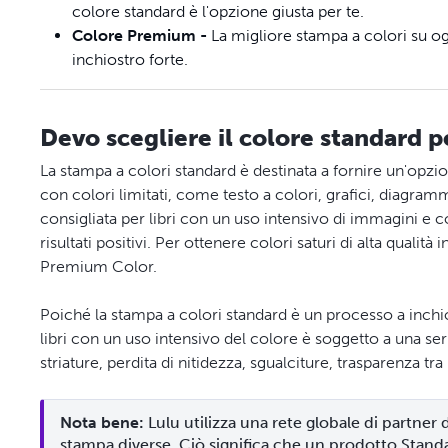
colore standard è l'opzione giusta per te.
Colore Premium -
La migliore stampa a colori su og
inchiostro forte.
Devo scegliere il colore standard pe
La stampa a colori standard è destinata a fornire un'opzi
con colori limitati, come testo a colori, grafici, diagra
consigliata per libri con un uso intensivo di immagini e 
risultati positivi. Per ottenere colori saturi di alta qualit
Premium Color.
Poiché la stampa a colori standard è un processo a inchio
libri con un uso intensivo del colore è soggetto a una serie
striature, perdita di nitidezza, sgualciture, trasparenza tr
Nota bene: 
Lulu utilizza una rete globale di partner
stampa diverse. Ciò significa che un prodotto Stan