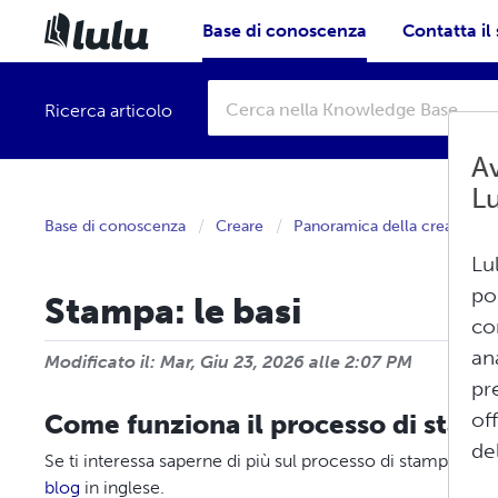
Base di conoscenza
Contatta il
Ricerca articolo
Av
L
Base di conoscenza
Creare
Panoramica della creazione
Lu
po
Stampa: le basi
co
an
Modificato il: Mar, Giu 23, 2026 alle 2:07 PM
pr
of
Come funziona il processo di stam
del
Se ti interessa saperne di più sul processo di stampa, gu
blog
in inglese.