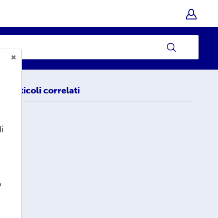
Articoli correlati
i
o