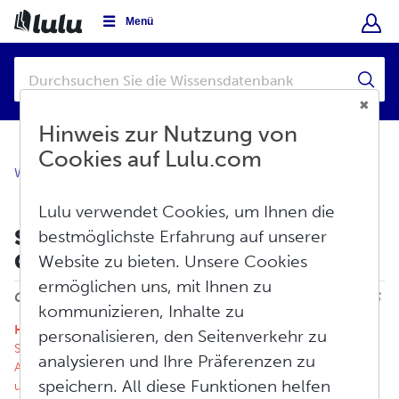
Menü
Hinweis zur Nutzung von
Cookies auf Lulu.com
Wissensdatenbank
Verkaufen
Einnahmen
Lulu verwendet Cookies, um Ihnen die
Steuern und Quellensteuer: Die
bestmöglichste Erfahrung auf unserer
Grundlagen
Website zu bieten. Unsere Cookies
Drucken
ermöglichen uns, mit Ihnen zu
Geändert am: Mi, Apr 15, 2026 um 1:03 NACHMITTAGS
kommunizieren, Inhalte zu
Haftungsausschluss
: Lulu-Mitarbeiter können keine
personalisieren, den Seitenverkehr zu
Steuerberatung anbieten. Wir empfehlen Ihnen, die steuerlichen
analysieren und Ihre Präferenzen zu
Anforderungen für Ihren Wohnort sorgfältig zu recherchieren
speichern. All diese Funktionen helfen
und einen Steuerberater zu konsultieren.