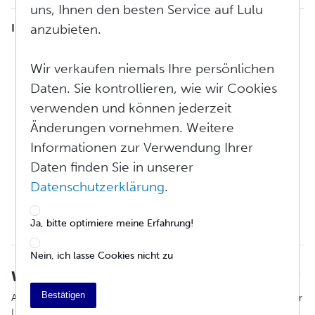
uns, Ihnen den besten Service auf Lulu
anzubieten.
INHALTSVERZEICHNIS
Was ist Honorar und Steuereinbehaltung?
Wie reiche ich eine W-9 oder W-8 BEN Steuer bei Lulu ein?
Wir verkaufen niemals Ihre persönlichen
Warum haben einige meiner Bücher eine Einbehaltung und
Daten. Sie kontrollieren, wie wir Cookies
andere nicht?
verwenden und können jederzeit
Warum wird nur ein Teil meiner Einkünfte meiner Werke
einbehalten?
Änderungen vornehmen. Weitere
Warum muss ich meine Steuer-ID-Nummer eingeben?
Informationen zur Verwendung Ihrer
Kann ich eine Körperschaftssteuer-ID-Nummer anstatt
Daten finden Sie in unserer
einer persönlichen Steuer-Nr. eingeben?
Wie hoch ist der Einkommenssteuersatz für ausländische
Datenschutzerklärung
.
Unternehmen?
Wie steht es mit den vertraglichen Vorteilen?
Ja, bitte optimiere meine Erfahrung!
Steuerformulare, jährlich
Nein, ich lasse Cookies nicht zu
Was ist Honorar und Steuereinbehaltung?
Bestätigen
Alle Einnahmen, die der wahren und gesetzlichen Definition einer
Lizenzeinnahme entsprechen, unterliegen der