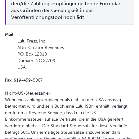
den/die Zahlungsempfänger geltende Formular 
aus Gründen der Genauigkeit in das 
Veröffentlichungstool hochlädt.
Mail:
Lulu Press, Inc.
Attn: Creator Revenues
P.O. Box 12018
Durham, NC 27709
USA
Fax
:
919-459-5867
Nicht-US-Steuerzahler:
Wenn ein Zahlungsempfänger als nicht in den USA ansässig
betrachtet wird und sein Buch eine Lulu ISBN enthält, verlangt
der Internal Revenue Service, dass Lulu die US-
Einkommenssteuer auf alle Verkäufe, die in die USA geliefert
werden, einbehält. Der Standard-Steuersatz für diese Verkäufe
beträgt 30%. Um ermäßigte Steuersätze anzuwenden (falls
verfügbar), müssen Sie ein ausgefülltes W-8 BEN-Formular (oder