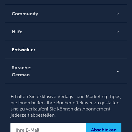
Community
Blogs
Videos
Hilfe
Auftragssuche
Podcast
Wissensbasis
Entwickler
Kontaktieren Sie unseren
Kundendienst
Sprache:
German
English
Deutsch
Erhalten Sie exklusive Verlags- und Marketing-Tipps,
Français
die Ihnen helfen, Ihre Bücher effektiver zu gestalten
und zu verkaufen! Sie können das Abonnement
Italiano
jederzeit abbestellen.
Español
Abschicken