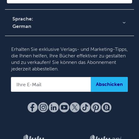
Kontaktieren Sie unseren
Kundendienst
Sprache:
German
English
Deutsch
Erhalten Sie exklusive Verlags- und Marketing-Tipps,
Français
die Ihnen helfen, Ihre Bücher effektiver zu gestalten
und zu verkaufen! Sie können das Abonnement
Italiano
jederzeit abbestellen.
Español
Abschicken