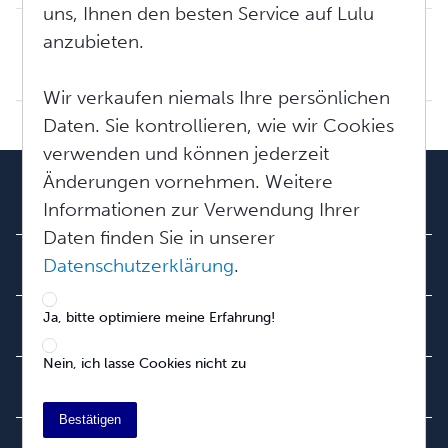
uns, Ihnen den besten Service auf Lulu
Steuern und Quellensteuer: Die Grundlagen
anzubieten.
Haftungsausschluss: Lulu-Mitarbeiter können keine Steuerberatung anbieten. Wir empfehlen Ihnen, die steuerlichen Anforderungen für Ihren Wohnort sorgfältig ...
Mi, Apr 15, 2026 um 1:03 NACHMITTAGS
Wir verkaufen niemals Ihre persönlichen
Daten. Sie kontrollieren, wie wir Cookies
verwenden und können jederzeit
Änderungen vornehmen. Weitere
Unser Team
Informationen zur Verwendung Ihrer
Über uns
Daten finden Sie in unserer
Karriere
Datenschutzerklärung
.
Newsroom
Ja, bitte optimiere meine Erfahrung!
Community
Blogs
Nein, ich lasse Cookies nicht zu
Videos
Hilfe
Auftragssuche
Podcast
Bestätigen
Wissensbasis
Entwickler