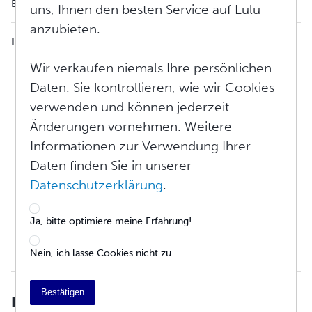
Ergebnisse zu erzielen.
uns, Ihnen den besten Service auf Lulu
anzubieten.
INHALTSVERZEICHNIS
Hochladen einer Quelldatei in korrektem Format
Wir verkaufen niemals Ihre persönlichen
Doppelseiten Spreads
Daten. Sie kontrollieren, wie wir Cookies
Seitenränder
verwenden und können jederzeit
Grafiken einbetten
Seiten mit ungeraden Zahlen erscheinen immer rechts
Änderungen vornehmen. Weitere
Seitenumbrüche
Informationen zur Verwendung Ihrer
Ich benötige Hilfe bei der Seitennummerierung
Daten finden Sie in unserer
Gibt es eine maximale oder minimale Seitenanzahl für
meine Datei?
Datenschutzerklärung
.
Nehme ich das Buchcover in die gleiche Datei auf wie die
Innenseiten des Buches?
Ja, bitte optimiere meine Erfahrung!
Copyright / Titel / Indexseiten
Warum gibt es leere Seiten am Ende meines Buches?
Vertriebsvoraussetzungen
Nein, ich lasse Cookies nicht zu
Bestätigen
Hochladen einer Quelldatei in korrektem