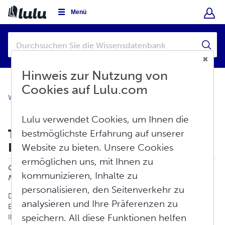
Menü
Hinweis zur Nutzung von
Cookies auf Lulu.com
Wissensdatenbank
Erstellen
Gedrucktes Buch
Lulu verwendet Cookies, um Ihnen die
Tipps zur Formatierung von
bestmöglichste Erfahrung auf unserer
Dokumenten
Website zu bieten. Unsere Cookies
Drucken
ermöglichen uns, mit Ihnen zu
Geändert am: Do, Jun 11, 2026 um 4:31
kommunizieren, Inhalte zu
NACHMITTAGS
personalisieren, den Seitenverkehr zu
Die Formatierung kann ein sehr anspruchsvoller Teil des
analysieren und Ihre Präferenzen zu
Erstellungsprozesses sein. Nachfolgend geben wir Tipps, wie Sie
speichern. All diese Funktionen helfen
Ihre Dokumente formatieren, um beim Druckvorgang optimale