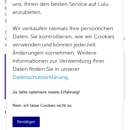
Durch die Barrierefreiheit Ihrer E-Books erreichen Sie ein
uns, Ihnen den besten Service auf Lulu
breiteres und vielfältigeres Publikum, bieten ein inklusives
anzubieten.
Leseerlebnis und machen Ihre Inhalte zukunftssicher, da die
globalen Barrierefreiheitsanforderungen steigen.
Wir verkaufen niemals Ihre persönlichen
Dieser Artikel erklärt, warum Barrierefreiheit wichtig ist, stellt die
Daten. Sie kontrollieren, wie wir Cookies
wichtigsten Standards vor und bietet Ihnen hilfreiche Ressourcen
verwenden und können jederzeit
zur Vorbereitung Ihrer EPUB-Dateien auf diese Standards.
Änderungen vornehmen. Weitere
Informationen zur Verwendung Ihrer
Hinweis:
 Der Barrierefreiheitsstatus Ihrer E-Books 
wird von Ihnen selbst gemeldet. Wir bieten Ihnen 
Daten finden Sie in unserer
zwar Tools und Anleitungen, es liegt jedoch in 
Datenschutzerklärung
.
Ihrer Verantwortung, sicherzustellen, dass Ihre 
Inhalte den Barrierefreiheitsstandards entsprechen 
und deren Status korrekt zu melden.
Ja, bitte optimiere meine Erfahrung!
Nein, ich lasse Cookies nicht zu
INHALTSVERZEICHNIS
Was sind die EAA und Zugänglichkeitsstandards?
Bestätigen
Warum brauchen wir barrierefreie E-Books?