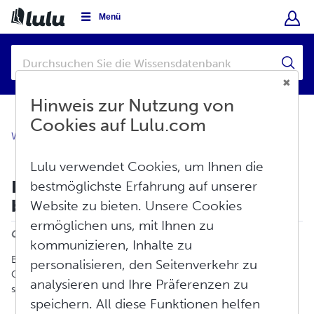
Menü
Hinweis zur Nutzung von
Cookies auf Lulu.com
Wissensdatenbank
Erstellen
Ebook
Lulu verwendet Cookies, um Ihnen die
Erfahren Sie mehr über
bestmöglichste Erfahrung auf unserer
barrierefreie Ebooks
Website zu bieten. Unsere Cookies
Drucken
ermöglichen uns, mit Ihnen zu
Geändert am: Fr, Mai 30, 2025 um 5:34 NACHMITTAGS
kommunizieren, Inhalte zu
Bei der Barrierefreiheit von E-Books geht es nicht nur um
personalisieren, den Seitenverkehr zu
Compliance; es geht darum, ein besseres Leseerlebnis für alle zu
analysieren und Ihre Präferenzen zu
schaffen!
speichern. All diese Funktionen helfen