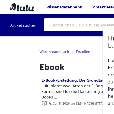
Wissensdatenbank
Kontaktiere
Artikel suchen
H
L
Wissensdatenbank
Erstellen
Lu
Ebook
Er
er
E-Book-Erstellung: Die Grundlagen
zu
Lulu bietet zwei Arten der E-Book-Ve
Ih
Format sind für die Darstellung auf al
he
Books ...
an
Fr, Jun 5, 2026 um 12:34 NACHMITTAGS