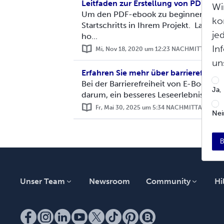
Leitfaden zur Erstellung von PDF-ebo
Wi
Um den PDF-ebook zu beginnen, wähl
ko
Startschritts in Ihrem Projekt. Laden 
je
ho...
In
Mi, Nov 18, 2020 um 12:23 NACHMITTAGS
un
Erfahren Sie mehr über barrierefreie 
Bei der Barrierefreiheit von E-Books 
Ja,
darum, ein besseres Leseerlebnis für al
Fr, Mai 30, 2025 um 5:34 NACHMITTAGS
Nei
B
Unser Team
Newsroom
Community
Hi