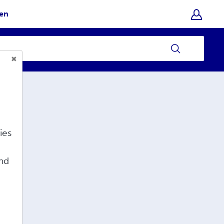
hen
ies
e
und