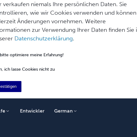
oks
r verkaufen niemals Ihre persönlichen Daten. Sie
en Sie ebook als Buchtyp während des
ntrollieren, wie wir Cookies verwenden und können
Sie im Schritt Design Ihre PDF-Datei so
derzeit Änderungen vornehmen. Weitere
formationen zur Verwendung Ihrer Daten finden Sie 
serer
Datenschutzerklärung
.
Ebooks
geht es nicht nur um Compliance; es geht
 bitte optimiere meine Erfahrung!
le zu schaffen! Durch die Barrieref...
n, ich lasse Cookies nicht zu
estätigen
lfe
Entwickler
German