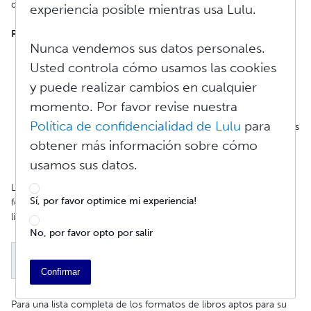
que permite a las librerías locales comprar su libro.
experiencia posible mientras usa Lulu.
Para ser elegible para la distribución global, su libro debe
:
Nunca vendemos sus datos personales.
Tener un ISBN. Puede obtener un ISBN gratuito de Lulu o
Usted controla cómo usamos las cookies
utilizar uno que haya adquirido y registrado.
Requerir un margen de distribución comercial.
y puede realizar cambios en cualquier
Tener un tamaño de libro y un tipo de encuadernación
momento. Por favor revise nuestra
elegibles.
Política de confidencialidad de Lulu
para
Estar en un idioma elegible que utilice caracteres latinos (los
idiomas elegibles se muestran en la herramienta de
obtener más información sobre cómo
creación de proyectos).
usamos sus datos.
Las líneas de producto de tapa blanda y dura de Lulu incluyen
Sí, por favor optimice mi experiencia!
formatos de libros que califican para la distribución global. Estos
libros están designados por este símbolo:
No, por favor opto por salir
Confirmar
Para una lista completa de los formatos de libros aptos para su