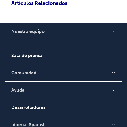
Artículos Relacionados
Nuestro equipo
Acerca de nosotros
Empleo
Sala de prensa
Comunidad
Blog
Video
Ayuda
Búsqueda de pedidos
Podcast
Base de conocimientos
Desarrolladores
Comuníquese con
Soporte
Idioma:
Spanish