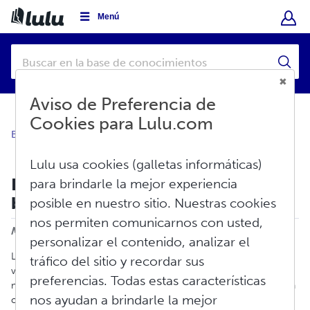
Menú
Aviso de Preferencia de
Cookies para Lulu.com
Base de conocimientos
Vender
Distribución Global
Lulu usa cookies (galletas informáticas)
Distribución global: Conceptos
para brindarle la mejor experiencia
básicos
posible en nuestro sitio. Nuestras cookies
Imprimir
nos permiten comunicarnos con usted,
Modificado en: Vie, Ago 7, 2026 a 9:42 A. M.
personalizar el contenido, analizar el
La red de distribución global de Lulu pone su libro impreso a la
tráfico del sitio y recordar sus
venta en Amazon.com y otros sitios web de venta en línea sin
preferencias. Todas estas características
ningún costo adicional para usted. La distribución global también
nos ayudan a brindarle la mejor
crea un listado para su libro con la compañía de libros Ingram,