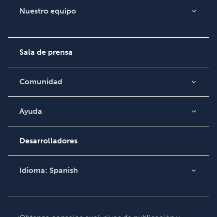
Nuestro equipo
Acerca de nosotros
Empleo
Sala de prensa
Comunidad
Blog
Video
Ayuda
Búsqueda de pedidos
Podcast
Base de conocimientos
Desarrolladores
Comuníquese con
Soporte
Idioma:
Spanish
English
Deutsch
Français