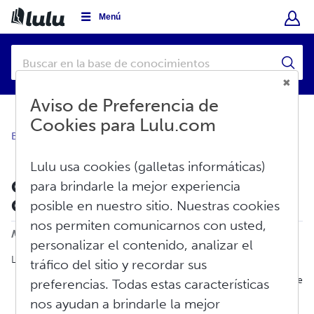
Menú
Aviso de Preferencia de
Cookies para Lulu.com
Base de conocimientos
Crear
Libro digital
Lulu usa cookies (galletas informáticas)
Creación de libros digitales:
para brindarle la mejor experiencia
Conceptos básicos
posible en nuestro sitio. Nuestras cookies
Imprimir
nos permiten comunicarnos con usted,
Modificado en: Vie, Jun 5, 2026 a 2:27 P. M.
personalizar el contenido, analizar el
Lulu ofrece dos tipos de publicación de libros digitales:
tráfico del sitio y recordar sus
Libros digitales en formato
EPUB
, diseñados para visualizarse
preferencias. Todas estas características
utilizando los dispositivos habituales. Los libros digitales en
nos ayudan a brindarle la mejor
inglés y con formato EPUB son aptos para la distribución