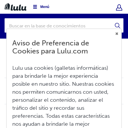
Menú
Aviso de Preferencia de
Cookies para Lulu.com
Base de conocimientos
Crear
Lulu usa cookies (galletas informáticas)
Libro digital
para brindarle la mejor experiencia
posible en nuestro sitio. Nuestras cookies
Creación de libros digitales: Conceptos básicos
nos permiten comunicarnos con usted,
Lulu ofrece dos tipos de publicación de libros digitales: Libros digitales en formato EPUB, diseñados para visualizarse utilizando los dispositivos habitu...
Vie, Jun 5, 2026 a 2:27 P. M.
personalizar el contenido, analizar el
tráfico del sitio y recordar sus
Guía de creación de libros digitales en PDF
preferencias. Todas estas características
Para iniciar el proceso de creación de un libro digital en PDF, elija libro digital como su tipo de libro durante el paso de Comenzar de su proyecto. E...
nos ayudan a brindarle la mejor
Jue, Nov 12, 2020 a 10:05 A. M.