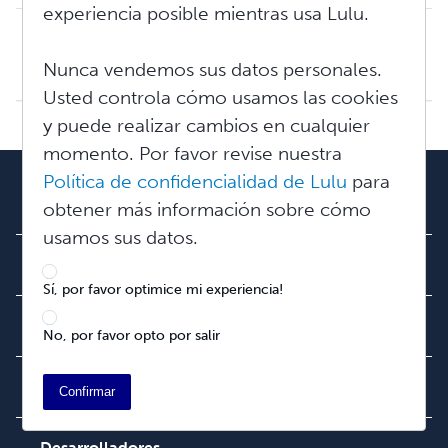
experiencia posible mientras usa Lulu.
Conozca más sobre los libros digitales accesibles
La accesibilidad en los libros digitales no se trata solo de cumplir con regulaciones; se trata de ofrecer una mejor experiencia de lectura para todas y tod...
Nunca vendemos sus datos personales.
Jue, Jun 5, 2025 a 12:31 P. M.
Usted controla cómo usamos las cookies
y puede realizar cambios en cualquier
momento. Por favor revise nuestra
Política de confidencialidad de Lulu
para
Nuestro equipo
obtener más información sobre cómo
Acerca de nosotros
usamos sus datos.
Empleo
Sala de prensa
Sí, por favor optimice mi experiencia!
Comunidad
No, por favor opto por salir
Blog
Video
Ayuda
Confirmar
Búsqueda de pedidos
Podcast
Base de conocimientos
Desarrolladores