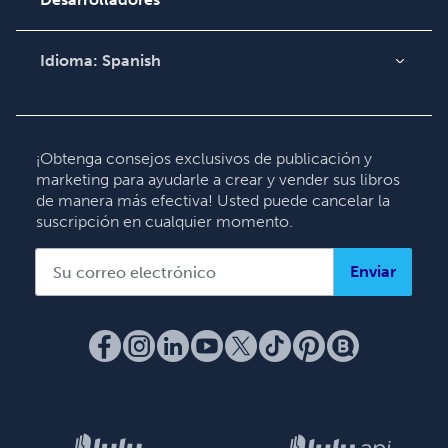
Comuníquese con
Soporte
Idioma:
Spanish
English
Deutsch
Français
¡Obtenga consejos exclusivos de publicación y
marketing para ayudarle a crear y vender sus libros
Italiano
de manera más efectiva! Usted puede cancelar la
Español
suscripción en cualquier momento.
Enviar