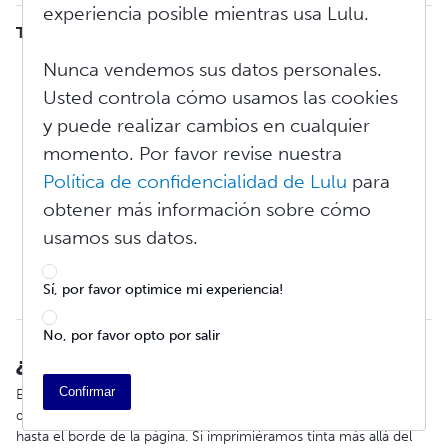
experiencia posible mientras usa Lulu.
Tabla de contenidos
¿Qué es el sangrado completo?
Nunca vendemos sus datos personales.
Configuración del sangrado en su PDF interior
Usted controla cómo usamos las cookies
Variación de corte
y puede realizar cambios en cualquier
Configuración del archivo interior con
momento. Por favor revise nuestra
especificaciones de sangrado
Configuración de sangrado en Adobe InDesign
Política de confidencialidad de Lulu
para
Solución de problemas
obtener más información sobre cómo
Bordes blancos
usamos sus datos.
Causa de las advertencias de sangrado
Corrección de la falta de sangrado
Sí, por favor optimice mi experiencia!
Error común de sangrado en Adobe InDesign
No, por favor opto por salir
¿Qué es el sangrado completo?
Confirmar
El
sangrado
es un término de impresión que describe un
documento con imágenes, líneas o colores que se extienden
hasta el borde de la página. Si imprimiéramos tinta más allá del