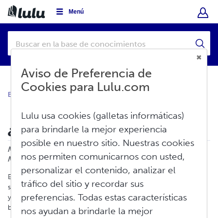
Menú
Aviso de Preferencia de
Cookies para Lulu.com
Base de conocimientos
Crear
Libro impreso
Lulu usa cookies (galletas informáticas)
¿Qué es el sangrado completo?
para brindarle la mejor experiencia
posible en nuestro sitio. Nuestras cookies
Imprimir
Modificado en: Vie, Abr 24, 2026 a 12:29 P.
nos permiten comunicarnos con usted,
M.
personalizar el contenido, analizar el
Este artículo le guiará a través de las especificaciones de
tráfico del sitio y recordar sus
sangrado completo y de cómo asegurarse de que sus imágenes
preferencias. Todas estas características
y colores lleguen hasta el borde mismo de la página sin bordes
blancos no deseados.
nos ayudan a brindarle la mejor