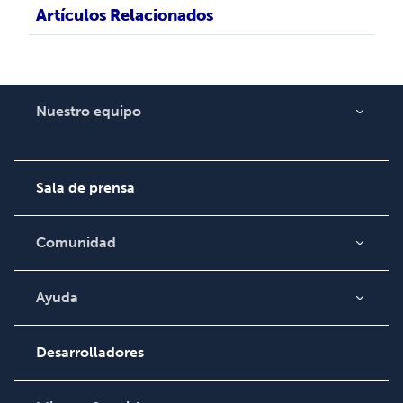
Artículos Relacionados
Nuestro equipo
Acerca de nosotros
Empleo
Sala de prensa
Comunidad
Blog
Video
Ayuda
Búsqueda de pedidos
Podcast
Base de conocimientos
Desarrolladores
Comuníquese con
Soporte