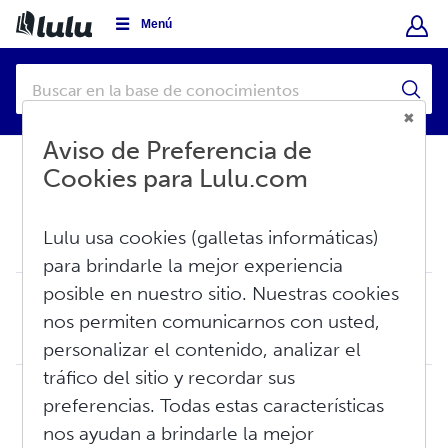
Menú
Aviso de Preferencia de
Cookies para Lulu.com
Base de conocimientos
Crear
Lulu usa cookies (galletas informáticas)
Libro impreso
para brindarle la mejor experiencia
posible en nuestro sitio. Nuestras cookies
Cómo crear un libro impreso
nos permiten comunicarnos con usted,
Lulu proporciona tanto a los y las autoras nuevas como a las experimentadas, un medio para crear el libro impreso adecuado para su mercado y las estanterías...
Mar, Jun 16, 2026 a 8:45 A. M.
personalizar el contenido, analizar el
tráfico del sitio y recordar sus
Publicación de un libro impreso para su
preferencias. Todas estas características
distribución global
nos ayudan a brindarle la mejor
Este artículo le explica cómo crear un libro impreso para vender por medio de nuestro servicio de distribución global, con canales de venta como Amazon, Bar...