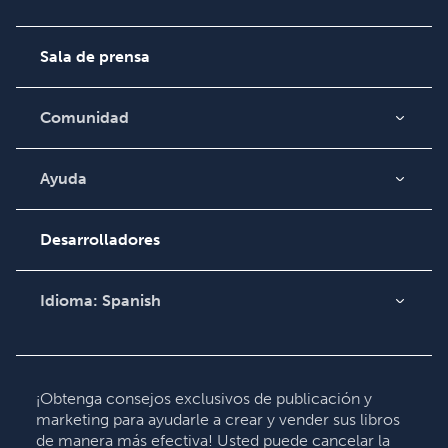
Empleo
Sala de prensa
Comunidad
Blog
Video
Ayuda
Búsqueda de pedidos
Podcast
Base de conocimientos
Desarrolladores
Comuníquese con
Soporte
Idioma:
Spanish
English
Deutsch
Français
¡Obtenga consejos exclusivos de publicación y
marketing para ayudarle a crear y vender sus libros
Italiano
de manera más efectiva! Usted puede cancelar la