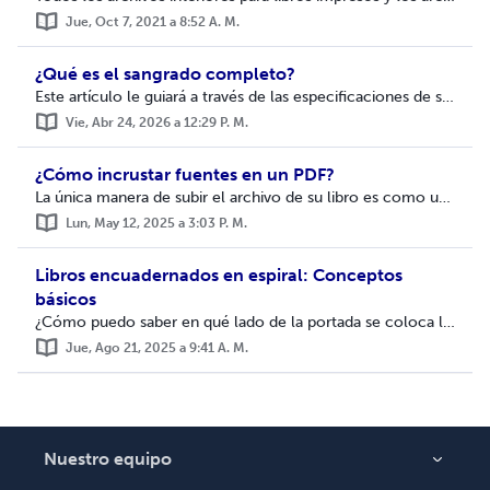
Jue, Oct 7, 2021 a 8:52 A. M.
¿Qué es el sangrado completo?
Este artículo le guiará a través de las especificaciones de sangrado completo y de cómo asegurarse de que sus imágenes y colores lleguen hasta el borde mism...
Vie, Abr 24, 2026 a 12:29 P. M.
¿Cómo incrustar fuentes en un PDF?
La única manera de subir el archivo de su libro es como un archivo PDF (por sus siglas en inglés "Portable Document Format"). Todos los programas ...
Lun, May 12, 2025 a 3:03 P. M.
Libros encuadernados en espiral: Conceptos
básicos
¿Cómo puedo saber en qué lado de la portada se coloca la espiral? Nuestro sistema automático coloca la espiral en el borde izquierdo del libro. Si usted pr...
Jue, Ago 21, 2025 a 9:41 A. M.
Nuestro equipo
Acerca de nosotros