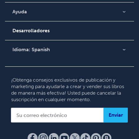
Blog
Video
Ayuda
Búsqueda de pedidos
Podcast
Base de conocimientos
Desarrolladores
Comuníquese con
Soporte
Idioma:
Spanish
English
Deutsch
Français
¡Obtenga consejos exclusivos de publicación y
marketing para ayudarle a crear y vender sus libros
Italiano
de manera más efectiva! Usted puede cancelar la
Español
suscripción en cualquier momento.
Enviar