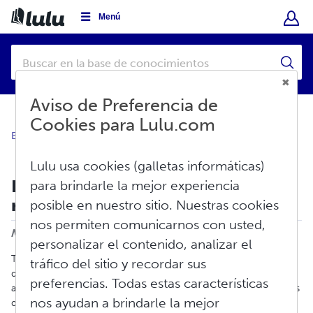
Menú
Aviso de Preferencia de
Cookies para Lulu.com
Base de conocimientos
Crear
Libro impreso
Lulu usa cookies (galletas informáticas)
Programas de creación de PDF
para brindarle la mejor experiencia
recomendados
posible en nuestro sitio. Nuestras cookies
Imprimir
nos permiten comunicarnos con usted,
Modificado en: Jue, Oct 7, 2021 a 8:52 A. M.
personalizar el contenido, analizar el
Todos los archivos interiores para libros impresos y los archivos
tráfico del sitio y recordar sus
de la portada deben ser enviados como PDF. Depende de usted
preferencias. Todas estas características
asegurarse de que su archivo esté configurado usando las pautas
nos ayudan a brindarle la mejor
de formato que Lulu proporciona. Si usted planea distribuir su