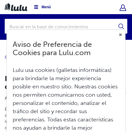
Menú
Aviso de Preferencia de
Cookies para Lulu.com
Base de conocimientos
Vender
Distribución Global
Lulu usa cookies (galletas informáticas)
Exclusiones de impresión para la
para brindarle la mejor experiencia
distribución global
posible en nuestro sitio. Nuestras cookies
Imprimir
nos permiten comunicarnos con usted,
Modificado en: Lun, Jun 15, 2026 a 2:06 P. M.
personalizar el contenido, analizar el
El servicio de distribución global de Lulu hace que su libro esté
tráfico del sitio y recordar sus
disponible a través de sitios de venta utilizando Amazon e
preferencias. Todas estas características
Ingram. Para ser elegible para la distribución global, su libro debe
nos ayudan a brindarle la mejor
cumplir con nuestros
Requisitos de distribución
.