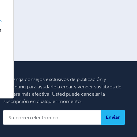
a
e
n
¡Obtenga consejos exclusivos de publicación y
marketing para ayudarle a crear y vender sus libros de
manera más efectiva! Usted puede cancelar la
suscripción en cualquier momento.
Enviar