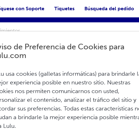
quese con Soporte
Tiquetes
Búsqueda del pedido
iso de Preferencia de Cookies para
ulu.com
lu usa cookies (galletas informáticas) para brindarle l
 ventas/IVA
jor experiencia posible en nuestro sitio. Nuestras
okies nos permiten comunicarnos con usted,
 de Lulu
rsonalizar el contenido, analizar el tráfico del sitio y
os a los mismos requisitos de recaudación
cordar sus preferencias. Todas estas características 
 Lulu recauda los impuestos sobre las ...
udan a brindarle la mejor experiencia posible mientr
a Lulu.