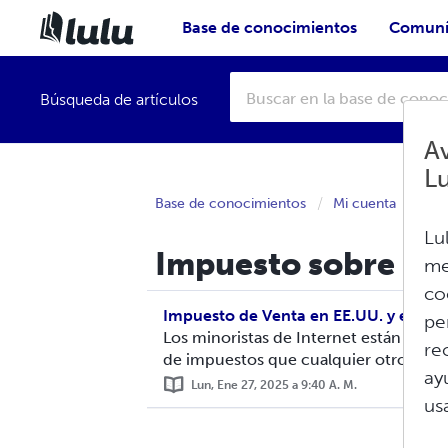
Base de conocimientos
Comuní
Búsqueda de artículos
Av
L
Base de conocimientos
Mi cuenta
Lu
Impuesto sobre las
me
co
Impuesto de Venta en EE.UU. y el IVA
pe
Los minoristas de Internet están sujet
re
de impuestos que cualquier otro socio.
ay
Lun, Ene 27, 2025 a 9:40 A. M.
us