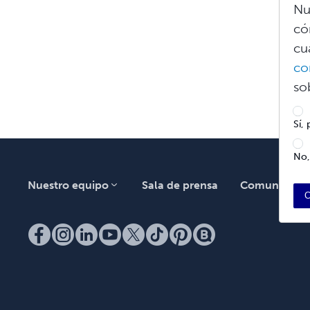
Nu
có
cu
co
so
Sí,
No,
Nuestro equipo
Sala de prensa
Comunidad
C