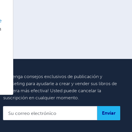
a
e
n
¡Obtenga consejos exclusivos de publicación y
marketing para ayudarle a crear y vender sus libros de
manera más efectiva! Usted puede cancelar la
suscripción en cualquier momento.
Enviar