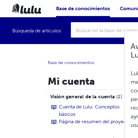
Base de conocimientos
Comuní
Búsqueda de artículos
Av
L
Base de conocimientos
Lu
Mi cuenta
me
co
Visión general de la cuenta
2
pe
Cuenta de Lulu: Conceptos
re
básicos
ay
Página de resumen del proyecto
us