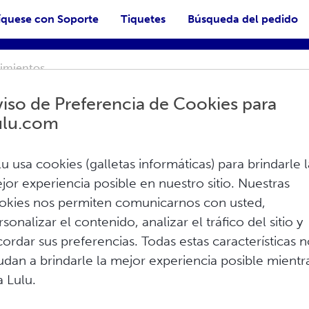
quese con Soporte
Tiquetes
Búsqueda del pedido
iso de Preferencia de Cookies para
ulu.com
lu usa cookies (galletas informáticas) para brindarle l
jor experiencia posible en nuestro sitio. Nuestras
okies nos permiten comunicarnos con usted,
Promover
1
rsonalizar el contenido, analizar el tráfico del sitio y
Página de Destacado del Autor o
cordar sus preferencias. Todas estas características 
Autora
udan a brindarle la mejor experiencia posible mientr
a Lulu.