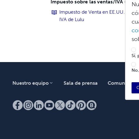
Impuesto sobre las ventas/IVA
1
Nu
Impuesto de Venta en EE.UU. y el
có
IVA de Lulu
cu
co
so
Sí,
No,
Nuestro equipo
Sala de prensa
Comunidad
C