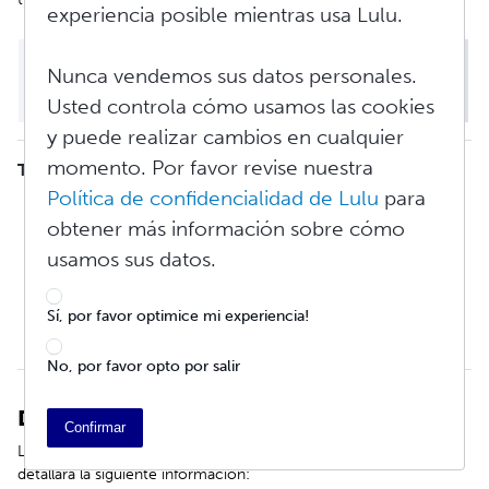
experiencia posible mientras usa Lulu.
Nunca vendemos sus datos personales.
Usted controla cómo usamos las cookies
y puede realizar cambios en cualquier
momento. Por favor revise nuestra
Tabla de contenidos
Política de confidencialidad de Lulu
para
Detalles del proyecto
obtener más información sobre cómo
Información de copyright
Información promocional
usamos sus datos.
Precios y personas beneficiarias
Distribución y publicación
Sí, por favor optimice mi experiencia!
Retirar este Libro de todos los canales
Restaurar un libro retirado
No, por favor opto por salir
Detalles del proyecto
Confirmar
La primera sección de la página de
resumen
del proyecto
detallará la siguiente información: