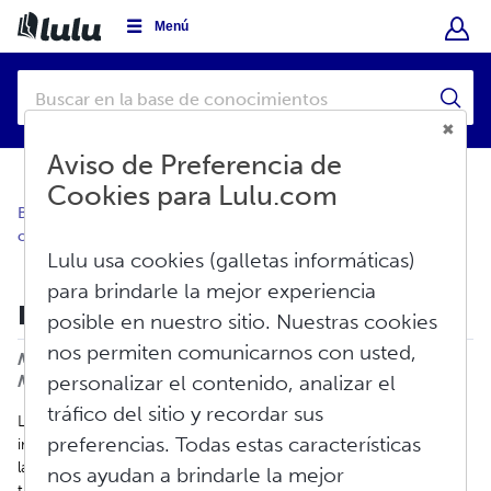
Menú
Aviso de Preferencia de
Cookies para Lulu.com
Base de conocimientos
Mi cuenta
Visión general de la
cuenta
Lulu usa cookies (galletas informáticas)
para brindarle la mejor experiencia
Página de resumen del proyecto
posible en nuestro sitio. Nuestras cookies
nos permiten comunicarnos con usted,
Imprimir
Modificado en: Lun, Jun 15, 2026 a 3:33 P.
M.
personalizar el contenido, analizar el
tráfico del sitio y recordar sus
La
página de resumen del proyecto
le permite ver toda la
preferencias. Todas estas características
información relativa a su proyecto de un vistazo. Para acceder a
la página de resumen de un proyecto, basta con hacer clic en el
nos ayudan a brindarle la mejor
título de la lista de proyectos.