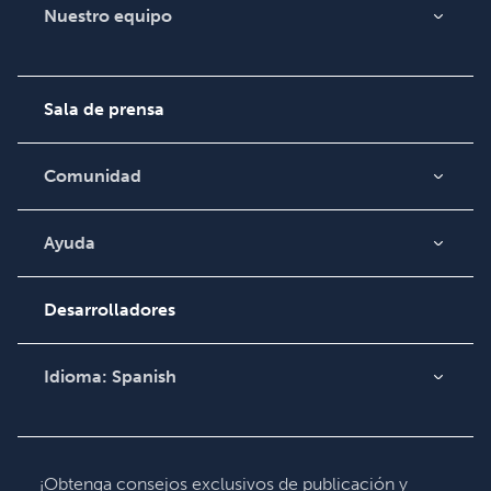
Nuestro equipo
Acerca de nosotros
Empleo
Sala de prensa
Comunidad
Blog
Video
Ayuda
Búsqueda de pedidos
Podcast
Base de conocimientos
Desarrolladores
Comuníquese con
Soporte
Idioma:
Spanish
English
Deutsch
Français
¡Obtenga consejos exclusivos de publicación y