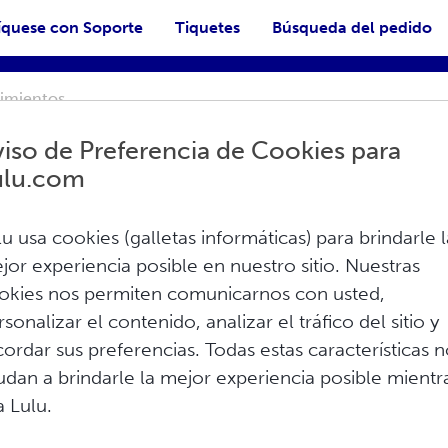
quese con Soporte
Tiquetes
Búsqueda del pedido
iso de Preferencia de Cookies para
ulu.com
lu usa cookies (galletas informáticas) para brindarle l
a creación
jor experiencia posible en nuestro sitio. Nuestras
okies nos permiten comunicarnos con usted,
rsonalizar el contenido, analizar el tráfico del sitio y
ficación FSC, sin plomo, sin ácidos y
cordar sus preferencias. Todas estas características 
de la portada Tapa blanda engrapada:
udan a brindarle la mejor experiencia posible mientr
a Lulu.