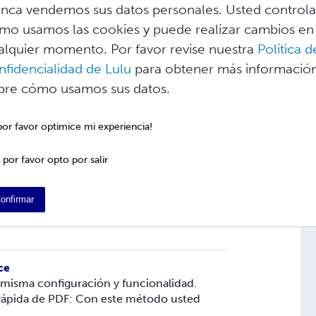
nca vendemos sus datos personales. Usted control
para conceptos como el espacio de color,
mo usamos las cookies y puede realizar cambios en
na y el sangrado, al tiempo que proporc...
alquier momento. Por favor revise nuestra
Política d
nfidencialidad de Lulu
para obtener más informació
Design
bre cómo usamos sus datos.
 diseño utilizada para crear libros,
. Para exportar un archivo de InDesig...
 por favor optimice mi experiencia!
 por favor opto por salir
t Word
ma de tratamiento de textos que se
mentos, como libros, folletos, cartas y
onfirmar
ce
 misma configuración y funcionalidad.
n rápida de PDF: Con este método usted