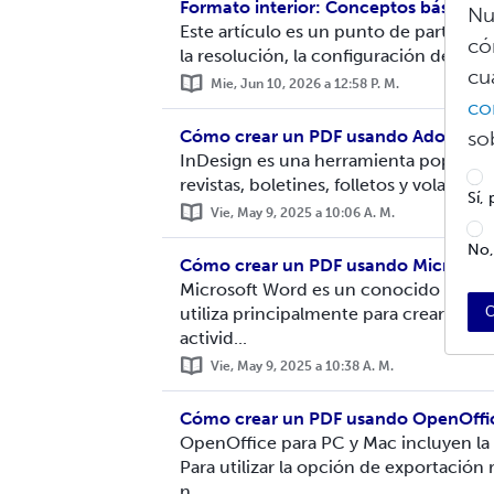
Formato interior: Conceptos básicos
Nu
Este artículo es un punto de partida 
có
la resolución, la configuración de pági
cu
Mie, Jun 10, 2026 a 12:58 P. M.
co
Cómo crear un PDF usando Adobe In
so
InDesign es una herramienta popular de
revistas, boletines, folletos y volantes
Sí,
Vie, May 9, 2025 a 10:06 A. M.
No,
Cómo crear un PDF usando Microsof
Microsoft Word es un conocido progra
utiliza principalmente para crear docu
C
activid...
Vie, May 9, 2025 a 10:38 A. M.
Cómo crear un PDF usando OpenOffi
OpenOffice para PC y Mac incluyen la
Para utilizar la opción de exportació
n...