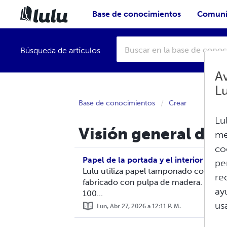
Base de conocimientos
Comuní
Búsqueda de artículos
Av
L
Base de conocimientos
Crear
Lu
Visión general de l
me
co
Papel de la portada y el interior
pe
Lulu utiliza papel tamponado con certi
re
fabricado con pulpa de madera. Papel 
ay
100...
us
Lun, Abr 27, 2026 a 12:11 P. M.