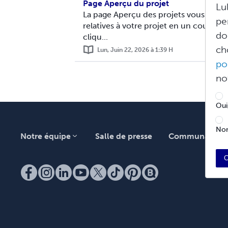
Page Aperçu du projet
Lu
La page Aperçu des projets vous perme
pe
relatives à votre projet en un coup d’œ
do
cliqu...
ch
Lun, Juin 22, 2026 à 1:39 H
po
no
Oui
Non
Notre équipe
Salle de presse
Communauté
C