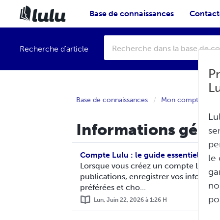
Base de connaissances
Contacte
Recherche d'article
Pr
L
Base de connaissances
Mon compte
Lu
Informations génér
se
pe
Compte Lulu : le guide essentiel
le
Lorsque vous créez un compte Lulu, v
ga
publications, enregistrer vos informati
no
préférées et cho...
po
Lun, Juin 22, 2026 à 1:26 H