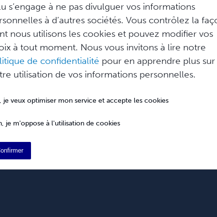
lu s’engage à ne pas divulguer vos informations
t de voir toutes les informations
rsonnelles à d’autres sociétés. Vous contrôlez la fa
il. Pour accéder à l’aperçu d’un projet,
nt nous utilisons les cookies et pouvez modifier vos
oix à tout moment. Nous vous invitons à lire notre
litique de confidentialité
pour en apprendre plus sur
tre utilisation de vos informations personnelles.
, je veux optimiser mon service et accepte les cookies
, je m'oppose à l'utilisation de cookies
Aide
Développeurs
French
onfirmer