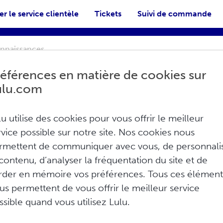
r le service clientèle
Tickets
Suivi de commande
éférences en matière de cookies sur
ulu.com
lu utilise des cookies pour vous offrir le meilleur
ales sur le compte
rvice possible sur notre site. Nos cookies nous
rmettent de communiquer avec vous, de personnali
 contenu, d’analyser la fréquentation du site et de
ous pouvez créer et gérer vos
rder en mémoire vos préférences. Tous ces élément
ons de livraison et de facturation
us permettent de vous offrir le meilleur service
ssible quand vous utilisez Lulu.