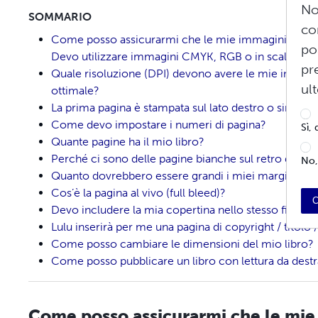
No
SOMMARIO
co
Come posso assicurarmi che le mie immagini veng
po
Devo utilizzare immagini CMYK, RGB o in scala di gr
pr
Quale risoluzione (DPI) devono avere le mie immagin
ul
ottimale?
La prima pagina è stampata sul lato destro o sinistro 
Come devo impostare i numeri di pagina?
Sì,
Quante pagine ha il mio libro?
Perché ci sono delle pagine bianche sul retro del mi
No,
Quanto dovrebbero essere grandi i miei margini? E il
Cos’è la pagina al vivo (full bleed)?
C
Devo includere la mia copertina nello stesso file del
Lulu inserirà per me una pagina di copyright / titolo 
Come posso cambiare le dimensioni del mio libro?
Come posso pubblicare un libro con lettura da destra
Come posso assicurarmi che le mi