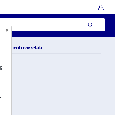
Articoli correlati
i
o