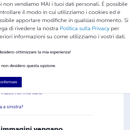
i non vendiamo MAI i tuoi dati personali. È possibile
ntrollare il modo in cui utilizziamo i cookies ed è
ano stampate esattamente come voglio?
ssibile apportare modifiche in qualsiasi momento. Si
igi?
ega di rivedere la nostra
Politica sulla Privacy
per
i per ottenere una qualità di stampa
teriori informazioni su come utilizziamo i vostri dati.
del libro?
 desidero ottimizzare la mia esperienza!
o libro?
 non desidero questa opzione.
 margine per la rilegatura?
onfermare
 resto del mio libro?
/ indice nel mio libro?
 a sinistra?
e immagini vengano