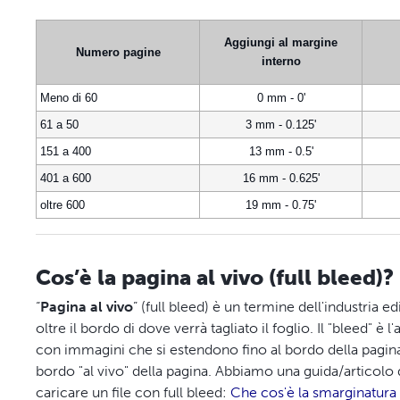
Aggiungi al margine
Numero pagine
interno
Meno di 60
0 mm - 0'
61 a 50
3 mm - 0.125'
151 a 400
13 mm - 0.5'
401 a 600
16 mm - 0.625'
oltre 600
19 mm - 0.75'
Cos’è la pagina al vivo (full bleed)?
“
Pagina al vivo
” (full bleed) è un termine dell'industria e
oltre il bordo di dove verrà tagliato il foglio. Il "bleed" è
con immagini che si estendono fino al bordo della pagina
bordo "al vivo" della pagina. Abbiamo una guida/articolo 
caricare un file con full bleed:
Che cos'è la smarginatur