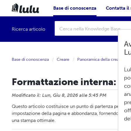
Base di conoscenza
Contatta il
Ricerca articolo
Av
L
Base di conoscenza
Creare
Panoramica della creazione
Lu
po
Formattazione interna: le 
co
an
Modificato il: Lun, Giu 8, 2026 alle 5:45 PM
pr
Questo articolo costituisce un punto di partenza per conc
of
impostazione della pagina e abbondanza, fornendo allo s
del
una stampa ottimale.