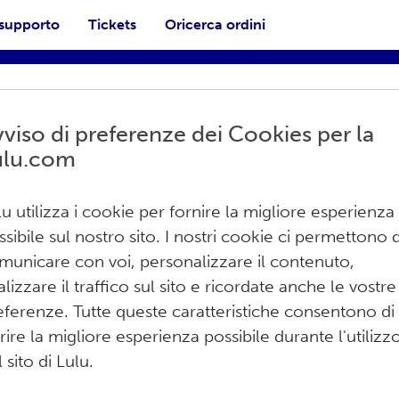
 supporto
Tickets
Oricerca ordini
viso di preferenze dei Cookies per la
ulu.com
lu utilizza i cookie per fornire la migliore esperienza
ssibile sul nostro sito. I nostri cookie ci permettono d
basi
municare con voi, personalizzare il contenuto,
Stampa
alizzare il traffico sul sito e ricordate anche le vostre
eferenze. Tutte queste caratteristiche consentono di
etti quali spazio colore, risoluzione,
frire la migliore esperienza possibile durante l'utilizz
tesso tempo gli standard che utilizziamo per
 sito di Lulu.