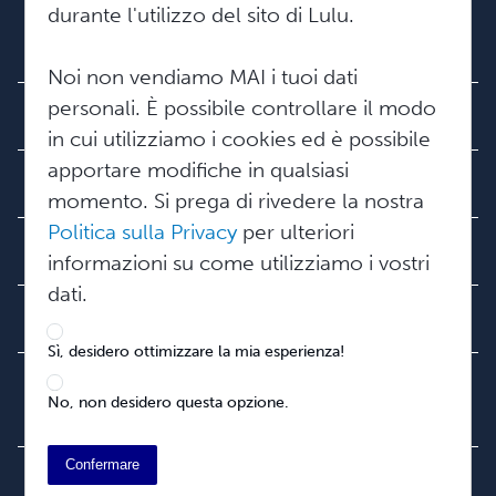
durante l'utilizzo del sito di Lulu.
Informazioni su Lulu
Carriera
Noi non vendiamo MAI i tuoi dati
personali. È possibile controllare il modo
Sala stampa
in cui utilizziamo i cookies ed è possibile
apportare modifiche in qualsiasi
Comunità
momento. Si prega di rivedere la nostra
Blog
Politica sulla Privacy
per ulteriori
Videos
Aiuto
informazioni su come utilizziamo i vostri
Ricerca ordini
Podcast
dati.
Base di conoscenza
Sviluppatori
Sì, desidero ottimizzare la mia esperienza!
Contatta il supporto
Lingua:
Italian
No, non desidero questa opzione.
English
Deutsch
Confermare
Français
Ottieni suggerimenti per l'editoria e il marketing per