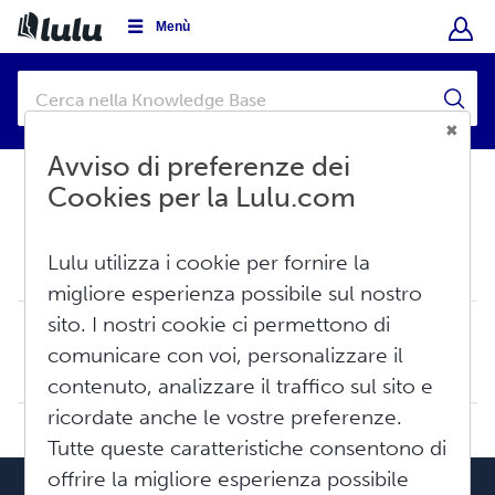
Menù
Avviso di preferenze dei
Cookies per la Lulu.com
Base di conoscenza
Creare
Lulu utilizza i cookie per fornire la
Calendario
migliore esperienza possibile sul nostro
sito. I nostri cookie ci permettono di
Come creare un calendario
comunicare con voi, personalizzare il
Lulu fornisce sia agli autori nuovi che a quelli esperti un modo per creare un calendario per mostrare la loro arte, le loro fotografie o i loro ricordi. È ...
Ven, Giu 6, 2025 alle 12:24 PM
contenuto, analizzare il traffico sul sito e
ricordate anche le vostre preferenze.
Tutte queste caratteristiche consentono di
offrire la migliore esperienza possibile
Il nostro team