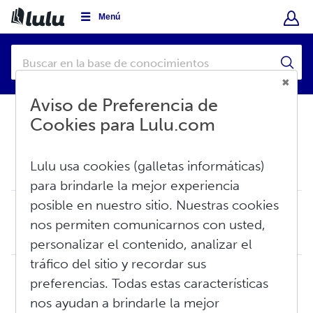
Menú
Aviso de Preferencia de
Cookies para Lulu.com
Base de conocimientos
Vender
Lulu usa cookies (galletas informáticas)
Ingresos
para brindarle la mejor experiencia
posible en nuestro sitio. Nuestras cookies
Ingresos de creador(a): Conceptos básicos
nos permiten comunicarnos con usted,
Como servicio gratuito de publicación de impresión bajo encargo, Lulu no paga anticipos sobre el trabajo futuro o las ventas potenciales de un autor o autor...
Lun, Jun 15, 2026 a 3:14 P. M.
personalizar el contenido, analizar el
tráfico del sitio y recordar sus
Guía de ingresos del creador o creadora
preferencias. Todas estas características
Lulu no paga anticipos sobre el trabajo futuro de un autor o autora ni sobre sus ventas potenciales. En su lugar, los y las autoras son pagados en base a la...
nos ayudan a brindarle la mejor
Mie, Mar 25, 2026 a 10:54 A. M.