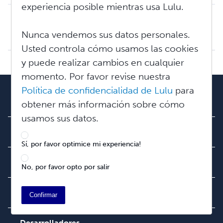
experiencia posible mientras usa Lulu.
Impuestos y retenciones: Conceptos básicos
Descargo de responsabilidad: el personal de Lulu no puede proporcionar asesoramiento fiscal. Le recomendamos que investigue cuidadosamente los requisitos de...
Nunca vendemos sus datos personales.
Mie, Abr 15, 2026 a 11:51 A. M.
Usted controla cómo usamos las cookies
y puede realizar cambios en cualquier
momento. Por favor revise nuestra
Política de confidencialidad de Lulu
para
Nuestro equipo
obtener más información sobre cómo
Acerca de nosotros
usamos sus datos.
Empleo
Sala de prensa
Sí, por favor optimice mi experiencia!
Comunidad
No, por favor opto por salir
Blog
Video
Ayuda
Confirmar
Búsqueda de pedidos
Podcast
Base de conocimientos
Desarrolladores