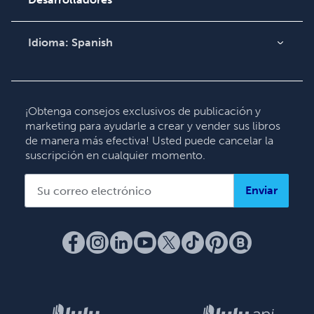
Comuníquese con
Soporte
Idioma:
Spanish
English
Deutsch
Français
¡Obtenga consejos exclusivos de publicación y
marketing para ayudarle a crear y vender sus libros
Italiano
de manera más efectiva! Usted puede cancelar la
Español
suscripción en cualquier momento.
Enviar