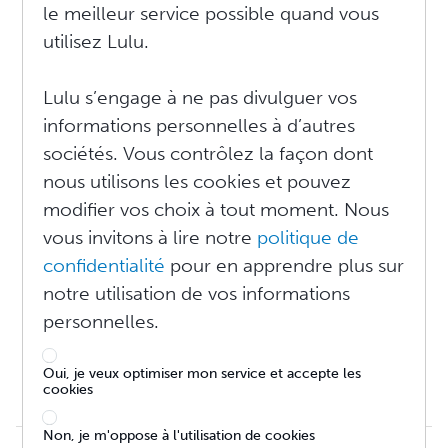
le meilleur service possible quand vous
Comment dois-je utiliser le panier ?
utilisez Lulu.
Puis-je passer une commande sans un compte Lulu et voir
ma commande plus tard ?
Puis-je annuler ou modifier une commande ?
Lulu s’engage à ne pas divulguer vos
Échec du paiement de la commande
informations personnelles à d’autres
Comment puis-je savoir où en est ma commande ?
Où se trouve ma commande ?
sociétés. Vous contrôlez la façon dont
Pourquoi mon livre n'a pas été imprimé ?
nous utilisons les cookies et pouvez
Comment puis-je obtenir une facture ?
modifier vos choix à tout moment. Nous
J'ai reçu le mauvais livre OU je n'ai pas reçu un ou les livres
que j'ai commandés.
vous invitons à lire notre
politique de
Articles endommagés ou défectueux
confidentialité
pour en apprendre plus sur
Conditions de retour
notre utilisation de vos informations
Destinations spéciales
J'ai révisé mon livre après avoir effectué ma commande.
personnelles.
Vais-je en recevoir l'ancienne ou la nouvelle version ?
J'ai commandé par erreur deux fois le même livre
Oui, je veux optimiser mon service et accepte les
numérique
cookies
Que contient le bordereau d'expédition ?
Non, je m'oppose à l'utilisation de cookies