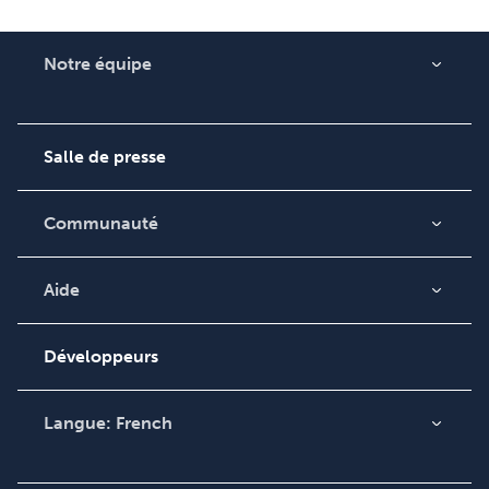
Notre équipe
Qui sommes-nous ?
Carrières
Salle de presse
Communauté
Blog
Vidéos
Aide
Recherche de
Podcast
commande
Développeurs
Base de connaissances
Contacter le service
Langue:
French
clientèle
English
Deutsch