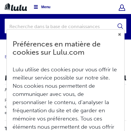
Menu
Préférences en matière de
cookies sur Lulu.com
Base de connaissances
Commandes
Mes commandes
Lulu utilise des cookies pour vous offrir le
Mes commandes : le guide essentiel
meilleur service possible sur notre site.
Nos cookies nous permettent de
Imprimer
Modifié le : Lun, Juin 22, 2026 à 3:04 H
communiquer avec vous, de
Passer une commande sur Lulu est simple et rapide, que vous
personnaliser le contenu, d’analyser la
soyez un créateur ou un lecteur, un invité ou un utilisateur
fréquentation du site et de garder en
enregistré !
mémoire vos préférences. Tous ces
éléments nous permettent de vous offrir
TABLE DES MATIÈRES