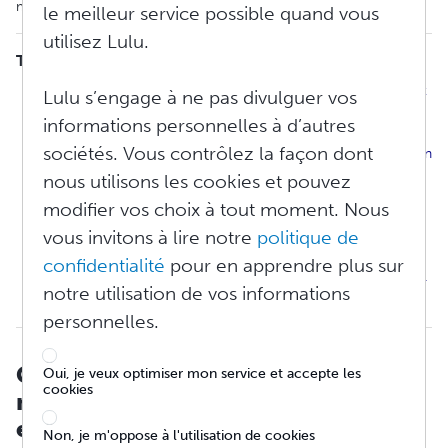
meilleur résultat d'impression pour votre publication finale.
le meilleur service possible quand vous
utilisez Lulu.
TABLE DES MATIÈRES
Comment puis-je m'assurer que mes images s'imprimeront
Lulu s’engage à ne pas divulguer vos
exactement comme je le souhaite ?
informations personnelles à d’autres
Puis-je utiliser des images si je n'en détiens pas les droits ?
sociétés. Vous contrôlez la façon dont
Puis-je utiliser une image si je n'envisage pas de vendre mon
travail ?
nous utilisons les cookies et pouvez
Quelle résolution en PPP mes images devraient-elles avoir
modifier vos choix à tout moment. Nous
pour assurer une impression optimale?
vous invitons à lire notre
politique de
Dois-je utiliser des images CMJN, sRGB ou en niveaux de
gris ?
confidentialité
pour en apprendre plus sur
Dois-je télécharger mon livre au format étendu sur double-
notre utilisation de vos informations
page ?
personnelles.
Comment puis-je m'assurer que
Oui, je veux optimiser mon service et accepte les
cookies
mes images s'imprimeront
exactement comme je le souhaite ?
Non, je m'oppose à l'utilisation de cookies