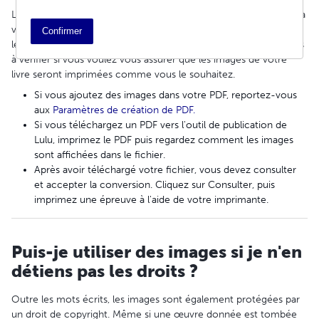
Lorsque vous ajoutez des illustrations, photos ou autres images à
votre livre, elles seront en général imprimées correctement si
Confirmer
leur résolution est correcte (300 ppp). Voici une liste d'éléments
à vérifier si vous voulez vous assurer que les images de votre
livre seront imprimées comme vous le souhaitez.
Si vous ajoutez des images dans votre PDF, reportez-vous
aux
Paramètres de création de PDF.
Si vous téléchargez un PDF vers l'outil de publication de
Lulu, imprimez le PDF puis regardez comment les images
sont affichées dans le fichier.
Après avoir téléchargé votre fichier, vous devez consulter
et accepter la conversion. Cliquez sur Consulter, puis
imprimez une épreuve à l'aide de votre imprimante.
Puis-je utiliser des images si je n'en
détiens pas les droits ?
Outre les mots écrits, les images sont également protégées par
un droit de copyright. Même si une œuvre donnée est tombée