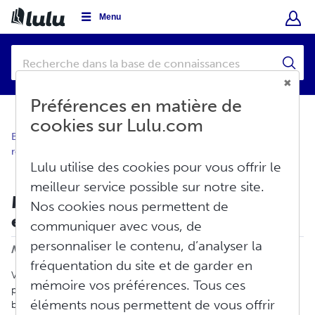
Menu
Préférences en matière de
cookies sur Lulu.com
Base de connaissances
Créer
Informations générales
relatives à la création
Lulu utilise des cookies pour vous offrir le
meilleur service possible sur notre site.
Mise en forme d'image : le guide
Nos cookies nous permettent de
essentiel
communiquer avec vous, de
Imprimer
personnaliser le contenu, d’analyser la
Modifié le : Lun, Juill. 29, 2024 à 10:19 H
fréquentation du site et de garder en
Vous n'arrivez pas à formater les images ou vous ne savez pas
mémoire vos préférences. Tous ces
par où commencer ? Cet article présente quelques principes de
éléments nous permettent de vous offrir
base du formatage d'images qui vous aideront à obtenir le