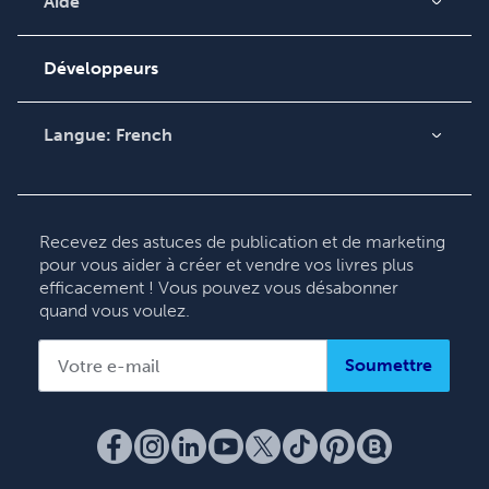
Vidéos
Aide
Recherche de
Podcast
commande
Développeurs
Base de connaissances
Contacter le service
Langue:
French
clientèle
English
Deutsch
Français
Recevez des astuces de publication et de marketing
pour vous aider à créer et vendre vos livres plus
Italiano
efficacement ! Vous pouvez vous désabonner
Español
quand vous voulez.
Soumettre