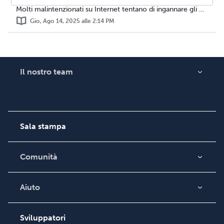
Molti malintenzionati su Internet tentano di ingannare gli utenti fingendo di essere collegati a Lulu, spesso utilizzando illegalmente il marchio e le immag...
Gio, Ago 14, 2025 alle 2:14 PM
Il nostro team
Informazioni su Lulu
Carriera
Sala stampa
Comunità
Blog
Videos
Aiuto
Ricerca ordini
Podcast
Base di conoscenza
Sviluppatori