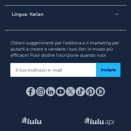
Contatta il supporto
Lingua:
Italian
English
Deutsch
Français
Ottieni suggerimenti per l'editoria e il marketing per
aiutarti a creare e vendere i tuoi libri in modo più
Italiano
efficace! Puoi disdire l'iscrizione quando vuoi.
Español
Inviare