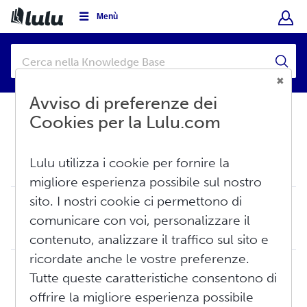
Menù
Avviso di preferenze dei
Cookies per la Lulu.com
Base di conoscenza
Informazioni su Lulu
Lulu utilizza i cookie per fornire la
Panoramica
migliore esperienza possibile sul nostro
sito. I nostri cookie ci permettono di
Lulu: Le basi
comunicare con voi, personalizzare il
Lulu.com è una piattaforma di stampa on demand che consente agli autori di condividere facilmente le proprie opere in tutto il mondo. La nostra libreria off...
Ven, Giu 12, 2026 alle 3:41 PM
contenuto, analizzare il traffico sul sito e
ricordate anche le vostre preferenze.
Libreria Lulu: le basi
Tutte queste caratteristiche consentono di
Esplora la libreria Lulu! Questo articolo spiega come cercare titoli, pubblicare recensioni e capire come vengono visualizzati i libri nella nostra libreria...
offrire la migliore esperienza possibile
Gio, Giu 11, 2026 alle 5:07 PM