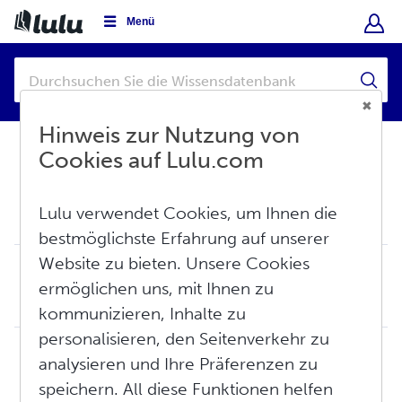
Menü
Hinweis zur Nutzung von
Cookies auf Lulu.com
Wissensdatenbank
Über Lulu
Lulu verwendet Cookies, um Ihnen die
Übersicht
bestmöglichste Erfahrung auf unserer
Website zu bieten. Unsere Cookies
Lulu: Die Grundlagen
ermöglichen uns, mit Ihnen zu
Lulu.com ist eine Print-on-Demand-Plattform, die es Autoren ermöglicht, ihre Werke unkompliziert weltweit zu verbreiten. Unser Buchshop bietet alles von Rom...
Fr, Jun 12, 2026 um 3:41 NACHMITTAGS
kommunizieren, Inhalte zu
personalisieren, den Seitenverkehr zu
Lulu Buchhandlung: Die Grundlagen
analysieren und Ihre Präferenzen zu
Entdecken Sie den Lulu Buchshop! Dieser Artikel behandelt die Titelsuche, das Verfassen von Rezensionen und die Präsentation der Bücher in unserem Buchshop....
speichern. All diese Funktionen helfen
Do, Jun 11, 2026 um 5:07 NACHMITTAGS