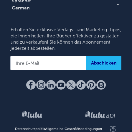
Sprache:
German
English
Deutsch
Erhalten Sie exklusive Verlags- und Marketing-Tipps,
Français
die Ihnen helfen, Ihre Bücher effektiver zu gestalten
und zu verkaufen! Sie können das Abonnement
Italiano
jederzeit abbestellen.
Español
Abschicken
Datenschutzpolitik
Allgemeine Geschäftsbedingungen